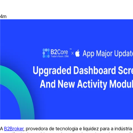
4
m
A
B2Broker
, provedora de tecnologia e liquidez para a indúst