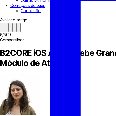
Outras Melhorias
Correções de bugs
Conclusão
Avaliar o artigo
5
/
5
(
2
)
Compartilhar
B2CORE iOS App Recebe Grande 
Módulo de Atividade