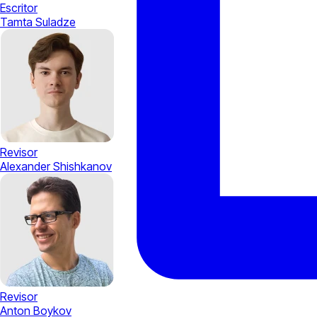
Escritor
Tamta Suladze
Revisor
Alexander Shishkanov
Revisor
Anton Boykov