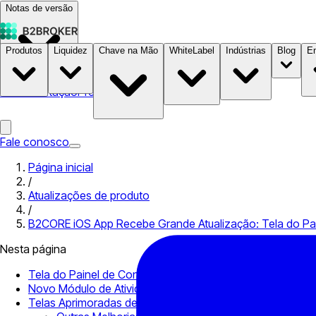
Notas de versão
Produtos
Liquidez
Chave na Mão
WhiteLabel
Indústrias
Blog
E
Documentação
Preços
B2STORE
Fale conosco
Página inicial
/
Atualizações de produto
/
B2CORE iOS App Recebe Grande Atualização: Tela do Pain
Nesta página
Tela do Painel de Controle reformulada
Novo Módulo de Atividade
Telas Aprimoradas de Depósito/Saque