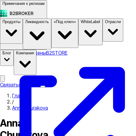
Примечания к релизам
Продукты
Ликвидность
«Под ключ»
WhiteLabel
Отрасли
Документация
Цены
B2STORE
Блог
Компания
Связаться с нами
Главная
/
Anna Churakova
Anna
Churakova