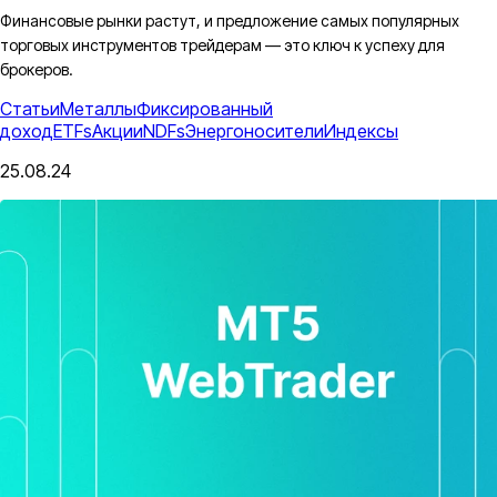
Финансовые рынки растут, и предложение самых популярных
торговых инструментов трейдерам — это ключ к успеху для
брокеров.
Статьи
Металлы
Фиксированный
доход
ETFs
Акции
NDFs
Энергоносители
Индексы
25.08.24