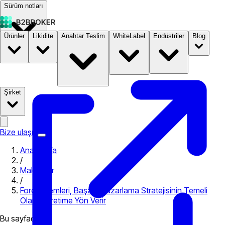
Sürüm notları
Ürünler
Likidite
Anahtar Teslim
WhiteLabel
Endüstriler
Blog
Dokümantasyon
Fiyatlandırma
B2STORE
Şirket
Bize ulaşın
Ana Sayfa
/
Makaleler
/
Forex İşlemleri, Başarılı Pazarlama Stratejisinin Temeli
Olarak Üretime Yön Verir
Bu sayfada