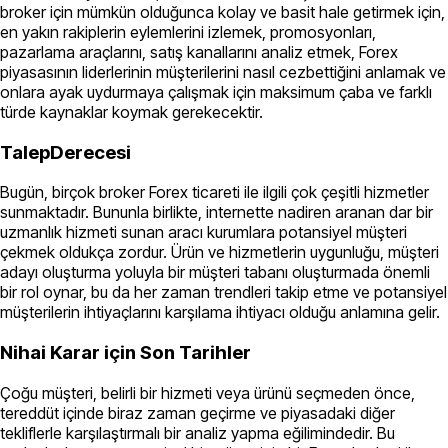
broker için mümkün olduğunca kolay ve basit hale getirmek için,
en yakın rakiplerin eylemlerini izlemek, promosyonları,
pazarlama araçlarını, satış kanallarını analiz etmek, Forex
piyasasının liderlerinin müşterilerini nasıl cezbettiğini anlamak ve
onlara ayak uydurmaya çalışmak için maksimum çaba ve farklı
türde kaynaklar koymak gerekecektir.
TalepDerecesi
Bugün, birçok broker Forex ticareti ile ilgili çok çeşitli hizmetler
sunmaktadır. Bununla birlikte, internette nadiren aranan dar bir
uzmanlık hizmeti sunan aracı kurumlara potansiyel müşteri
çekmek oldukça zordur. Ürün ve hizmetlerin uygunluğu, müşteri
adayı oluşturma yoluyla bir müşteri tabanı oluşturmada önemli
bir rol oynar, bu da her zaman trendleri takip etme ve potansiyel
müşterilerin ihtiyaçlarını karşılama ihtiyacı olduğu anlamına gelir.
Nihai Karar için Son Tarihler
Çoğu müşteri, belirli bir hizmeti veya ürünü seçmeden önce,
tereddüt içinde biraz zaman geçirme ve piyasadaki diğer
tekliflerle karşılaştırmalı bir analiz yapma eğilimindedir. Bu