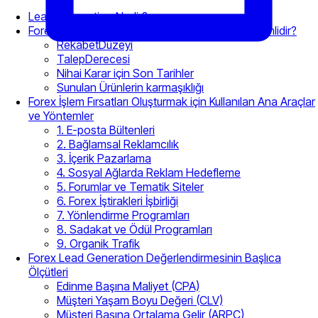
Lead Generation Nedir?
Forex İşlemlerinde Lead Generation Neden Önemlidir?
RekabetDüzeyi
TalepDerecesi
Nihai Karar için Son Tarihler
Sunulan Ürünlerin karmaşıklığı
Forex İşlem Fırsatları Oluşturmak için Kullanılan Ana Araçlar
ve Yöntemler
1. E-posta Bültenleri
2. Bağlamsal Reklamcılık
3. İçerik Pazarlama
4. Sosyal Ağlarda Reklam Hedefleme
5. Forumlar ve Tematik Siteler
6. Forex İştirakleri İşbirliği
7. Yönlendirme Programları
8. Sadakat ve Ödül Programları
9. Organik Trafik
Forex Lead Generation Değerlendirmesinin Başlıca
Ölçütleri
Edinme Başına Maliyet (CPA)
Müşteri Yaşam Boyu Değeri (CLV)
Müşteri Başına Ortalama Gelir (ARPC)