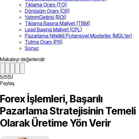
Tıklama Oranı (TO)
Dönüşüm Oranı (CR)
YatırımGetirisi (ROI)
Tıklama Başına Maliyet (TBM)
Lead Başına Maliyet (CPL)
Pazarlama Nitelikli Potansiyel Müşteriler (MQL’ler)
Tutma Oranı (PR)
Sonuç
Makaleyi değerlendir
5
/
5
(
5
)
Paylaş
Forex İşlemleri, Başarılı
Pazarlama Stratejisinin Temeli
Olarak Üretime Yön Verir