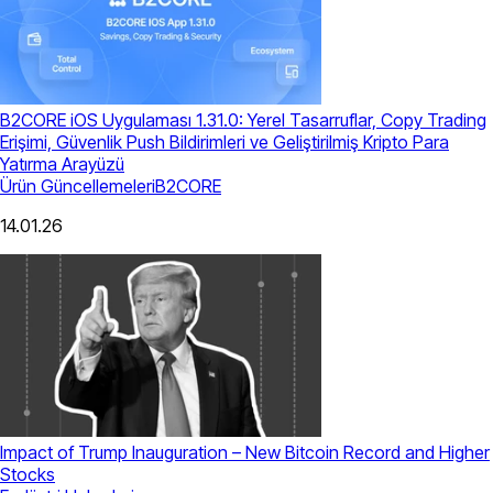
B2CORE iOS Uygulaması 1.31.0: Yerel Tasarruflar, Copy Trading
Erişimi, Güvenlik Push Bildirimleri ve Geliştirilmiş Kripto Para
Yatırma Arayüzü
Ürün Güncellemeleri
B2CORE
14.01.26
Impact of Trump Inauguration – New Bitcoin Record and Higher
Stocks