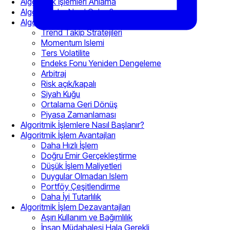
Algoritmik İşlemleri Anlama
Algo Islemler Nasıl Çalışır?
Algoritmik İşlem Stratejileri
Trend Takip Stratejileri
Momentum Islemi
Ters Volatilite
Endeks Fonu Yeniden Dengeleme
Arbitraj
Risk açık/kapalı
Siyah Kuğu
Ortalama Geri Dönüş
Piyasa Zamanlaması
Algoritmik İşlemlere Nasıl Başlanır?
Algoritmik İşlem Avantajları
Daha Hızlı İşlem
Doğru Emir Gerçekleştirme
Düşük İşlem Maliyetleri
Duygular Olmadan Islem
Portföy Çeşitlendirme
Daha İyi Tutarlılık
Algoritmik İşlem Dezavantajları
Aşırı Kullanım ve Bağımlılık
İnsan Müdahalesi Hala Gerekli