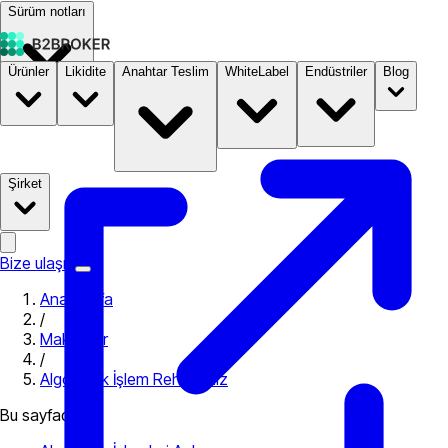
Sürüm notları
Ürünler
Likidite
Anahtar Teslim
WhiteLabel
Endüstriler
Blog
Dokümantasyon
Fiyatlandırma
B2STORE
Şirket
Bize ulaşın
Ana Sayfa
/
Makaleler
/
Algoritmik İşlem Rehberiniz
Bu sayfada