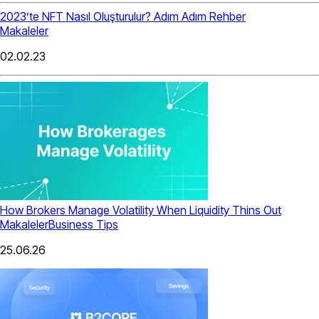
2023’te NFT Nasıl Oluşturulur? Adım Adım Rehber
Makaleler
02.02.23
How Brokers Manage Volatility When Liquidity Thins Out
Makaleler
Business Tips
25.06.26