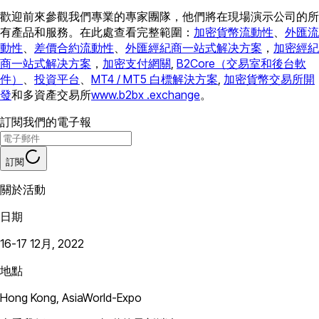
歡迎前來參觀我們專業的專家團隊，他們將在現場演示公司的所
有產品和服務。在此處查看完整範圍：
加密貨幣流動性
、
外匯流
動性
、
差價合約流動性
、
外匯經紀商一站式解决方案
，
加密經紀
商一站式解决方案
，
加密支付網關
,
B2Core（交易室和後台軟
件）
、
投資平台
、
MT4 / MT5 白標解決方案
,
加密貨幣交易所開
發
和多資產交易所
www.b2bx .exchange
。
訂閱我們的電子報
訂閱
關於活動
日期
16-17 12月, 2022
地點
Hong Kong, AsiaWorld-Expo