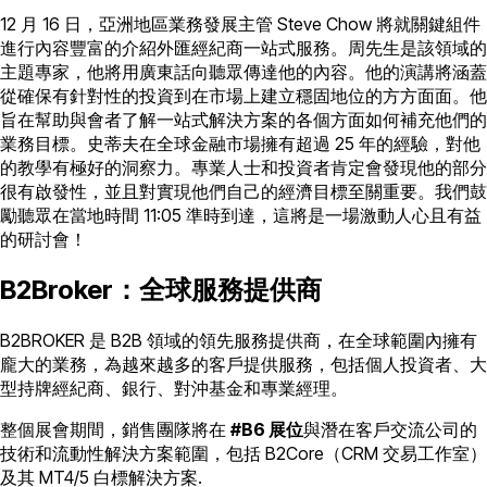
12 月 16 日，亞洲地區業務發展主管 Steve Chow 將就關鍵組件
進行內容豐富的介紹外匯經紀商一站式服務。周先生是該領域的
主題專家，他將用廣東話向聽眾傳達他的內容。他的演講將涵蓋
從確保有針對性的投資到在市場上建立穩固地位的方方面面。他
旨在幫助與會者了解一站式解決方案的各個方面如何補充他們的
業務目標。史蒂夫在全球金融市場擁有超過 25 年的經驗，對他
的教學有極好的洞察力。專業人士和投資者肯定會發現他的部分
很有啟發性，並且對實現他們自己的經濟目標至關重要。我們鼓
勵聽眾在當地時間 11:05 準時到達，這將是一場激動人心且有益
的研討會！
B2Broker：全球服務提供商
B2BROKER 是 B2B 領域的領先服務提供商，在全球範圍內擁有
龐大的業務，為越來越多的客戶提供服務，包括個人投資者、大
型持牌經紀商、銀行、對沖基金和專業經理。
整個展會期間，銷售團隊將在
#B6 展位
與潛在客戶交流公司的
技術和流動性解決方案範圍，包括 B2Core（CRM 交易工作室）
及其 MT4/5 白標解決方案.