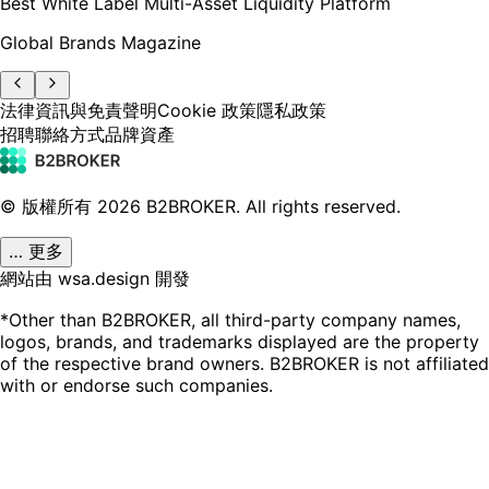
Best White Label Multi-Asset Liquidity Platform
Global Brands Magazine
法律資訊與免責聲明
Cookie 政策
隱私政策
招聘
聯絡方式
品牌資產
© 版權所有
2026
B2BROKER.
All rights reserved.
… 更多
網站由 wsa.design 開發
*Other than B2BROKER, all third-party company names,
logos, brands, and trademarks displayed are the property
of the respective brand owners. B2BROKER is not affiliated
with or endorse such companies.