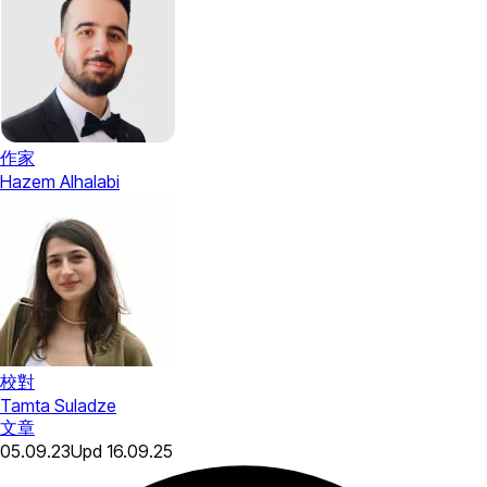
作家
Hazem Alhalabi
校對
Tamta Suladze
文章
05.09.23
Upd
16.09.25