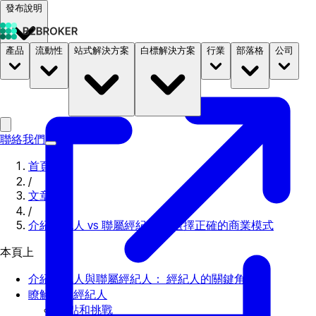
發布說明
產品
流動性
站式解決方案
白標解決方案
行業
部落格
公司
文件
定價
B2STORE
聯絡我們
首頁
/
文章
/
介紹經紀人 vs 聯屬經紀人： 選擇正確的商業模式
本頁上
介紹經紀人與聯屬經紀人： 經紀人的關鍵角色
瞭解介紹經紀人
優點和挑戰