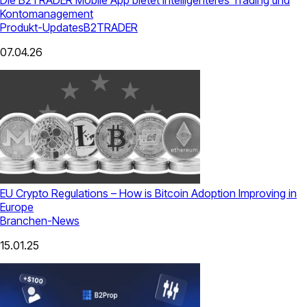
Kontomanagement
Produkt-Updates
B2TRADER
07.04.26
EU Crypto Regulations – How is Bitcoin Adoption Improving in
Europe
Branchen-News
15.01.25