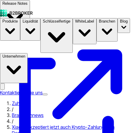
Release Notes
Produkte
Liquidität
Schlüsselfertige
WhiteLabel
Branchen
Blog
Dokumentation
Preise
B2STORE
Unternehmen
Kontaktieren Sie uns
Zuhause
/
Branchennews
/
Xiaomi akzeptiert jetzt auch Krypto-Zahlungen in