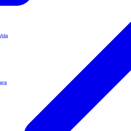
Vida
tera