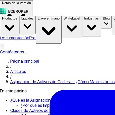
Notas de la versión
Productos
Liquidez
Llave en mano
WhiteLabel
Industrias
Blog
Documentación
Precios
B2STORE
Contáctenos
Página principal
/
Artículos
/
Asignación de Activos de Cartera – ¿Cómo Maximizar tu
En esta página
¿Qué es la Asignación de Activos?
¿Por qué es Importante la Asignación de Activos de
Clases de Activos de Cartera de Inversión