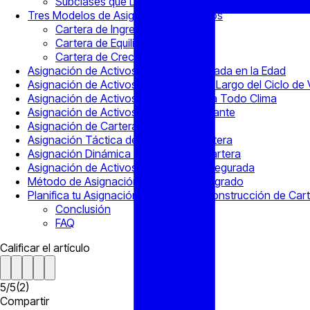
Subclases que Debes Conocer
Tres Modelos de Asignación de Activos
Cartera de Ingresos
Cartera de Equilibrio
Cartera de Crecimiento
Asignación de Activos de Cartera Basada en la Edad
Asignación de Activos de Cartera a lo Largo del Ciclo de 
Asignación de Activos de Cartera para Todo Clima
Asignación de Activos de Peso Constante
Asignación de Cartera Agresiva
Asignación Táctica de Activos de Cartera
Asignación Dinámica de Activos de Cartera
Asignación de Activos de Inversión Asegurada
Método de Asignación de Activos Integrado
Planifica tu Asignación de Activos y Construcción de Car
Conclusión
FAQ
Calificar el artículo
5
/
5
(
2
)
Compartir