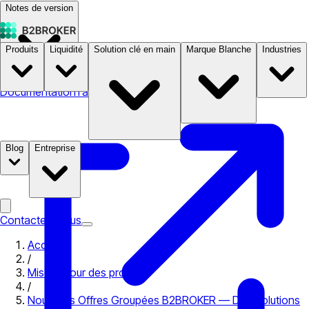
Notes de version
Produits
Liquidité
Solution clé en main
Marque Blanche
Industries
Documentation
Tarifs
B2STORE
Blog
Entreprise
Contactez-nous
Accueil
/
Mises à jour des produits
/
Nouvelles Offres Groupées B2BROKER — Des Solutions