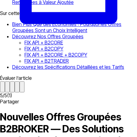
Renforcées à Valeur Ajoutée
Sur cette page
Bien Plus Que des Économies : Pourquoi les Offres
Groupées Sont un Choix Intelligent
Découvrez Nos Offres Groupées
FIX API + B2CORE
FIX API + B2COPY
FIX API + B2CORE + B2COPY
FIX API + B2TRADER
Découvrez les Spécifications Détaillées et les Tarifs
Évaluer l’article
5
/
5
(
1
)
Partager
Nouvelles Offres Groupées
B2BROKER — Des Solutions