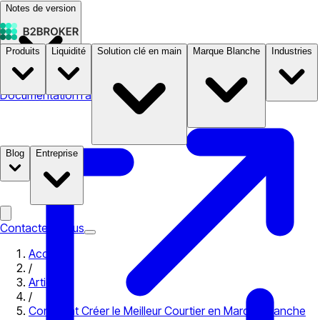
Notes de version
Produits
Liquidité
Solution clé en main
Marque Blanche
Industries
Documentation
Tarifs
B2STORE
Blog
Entreprise
Contactez-nous
Accueil
/
Articles
/
Comment Créer le Meilleur Courtier en Marque Blanche