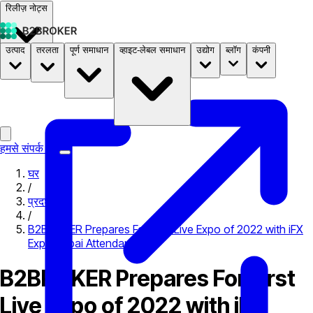
रिलीज़ नोट्स
उत्पाद
तरलता
पूर्ण समाधान
व्हाइट-लेबल समाधान
उद्योग
ब्लॉग
कंपनी
दस्तावेज़
मूल्य निर्धारण
B2STORE
हमसे संपर्क करें
घर
/
प्रदर्शनी
/
B2BROKER Prepares For First Live Expo of 2022 with iFX
Expo Dubai Attendance
B2BROKER Prepares For First
Live Expo of 2022 with iFX