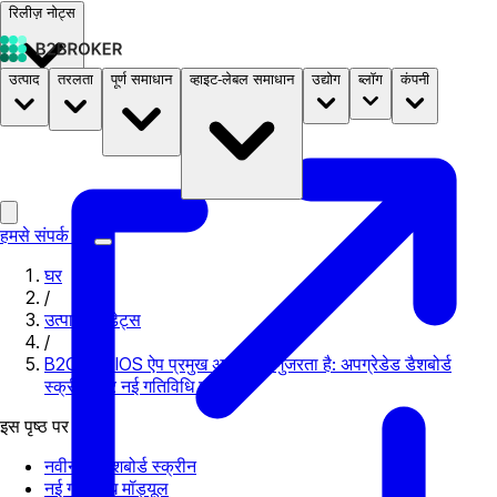
रिलीज़ नोट्स
उत्पाद
तरलता
पूर्ण समाधान
व्हाइट-लेबल समाधान
उद्योग
ब्लॉग
कंपनी
दस्तावेज़
मूल्य निर्धारण
B2STORE
हमसे संपर्क करें
घर
/
उत्पाद अपडेट्स
/
B2CORE IOS ऐप प्रमुख अपडेट से गुजरता है: अपग्रेडेड डैशबोर्ड
स्क्रीन और नई गतिविधि मॉड्यूल
इस पृष्ठ पर
नवीनतम डैशबोर्ड स्क्रीन
नई गतिविधि मॉड्यूल