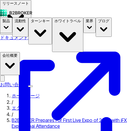
リリースノート
製品
流動性
ターンキー
ホワイトラベル
業界
ブログ
ドキュメント
料金
B2STORE
会社概要
お問い合わせ
ホームページ
/
エクスポ
/
B2BROKER Prepares For First Live Expo of 2022 with iFX
Expo Dubai Attendance