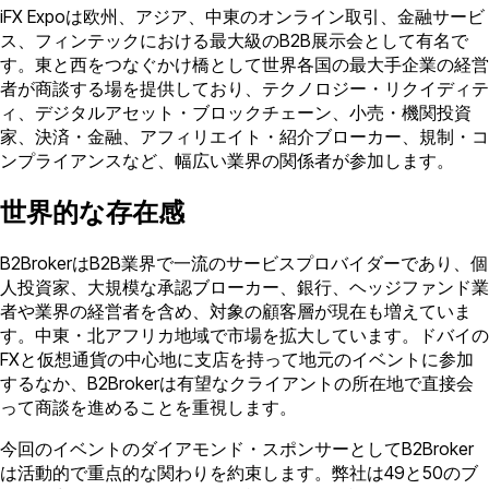
iFX Expoは欧州、アジア、中東のオンライン取引、金融サービ
ス、フィンテックにおける最大級のB2B展示会として有名で
す。東と西をつなぐかけ橋として世界各国の最大手企業の経営
者が商談する場を提供しており、テクノロジー・リクイディテ
ィ、デジタルアセット・ブロックチェーン、小売・機関投資
家、決済・金融、アフィリエイト・紹介ブローカー、規制・コ
ンプライアンスなど、幅広い業界の関係者が参加します。
世界的な存在感
B2BrokerはB2B業界で一流のサービスプロバイダーであり、個
人投資家、大規模な承認ブローカー、銀行、ヘッジファンド業
者や業界の経営者を含め、対象の顧客層が現在も増えていま
す。中東・北アフリカ地域で市場を拡大しています。ドバイの
FXと仮想通貨の中心地に支店を持って地元のイベントに参加
するなか、B2Brokerは有望なクライアントの所在地で直接会
って商談を進めることを重視します。
今回のイベントのダイアモンド・スポンサーとしてB2Broker
は活動的で重点的な関わりを約束します。弊社は49と50のブ