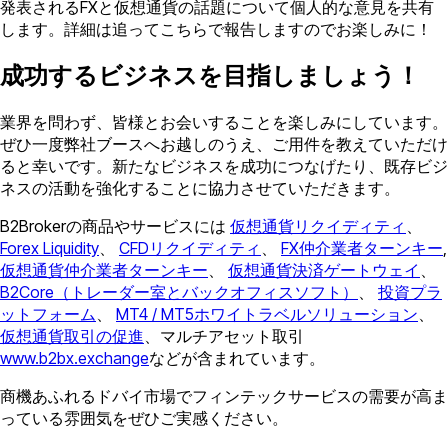
発表されるFXと仮想通貨の話題について個人的な意見を共有
します。詳細は追ってこちらで報告しますのでお楽しみに！
成功するビジネスを目指しましょう！
業界を問わず、皆様とお会いすることを楽しみにしています。
ぜひ一度弊社ブースへお越しのうえ、ご用件を教えていただけ
ると幸いです。新たなビジネスを成功につなげたり、既存ビジ
ネスの活動を強化することに協力させていただきます。
B2Brokerの商品やサービスには
仮想通貨リクイディティ
、
Forex Liquidity
、
CFDリクイディティ
、
FX仲介業者ターンキー
,
仮想通貨仲介業者ターンキー
、
仮想通貨決済ゲートウェイ
、
B2Core（トレーダー室とバックオフィスソフト）
、
投資プラ
ットフォーム
、
MT4 / MT5ホワイトラベルソリューション
、
仮想通貨取引の促進
、マルチアセット取引
www.b2bx.exchange
などが含まれています。
商機あふれるドバイ市場でフィンテックサービスの需要が高ま
っている雰囲気をぜひご実感ください。