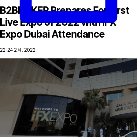
B2BROKER Prepares For First
Live Expo of 2022 with iFX
Expo Dubai Attendance
22-24 2月, 2022