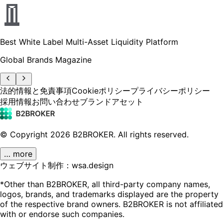
Best White Label Multi-Asset Liquidity Platform
Global Brands Magazine
法的情報と免責事項
Cookieポリシー
プライバシーポリシー
採用情報
お問い合わせ
ブランドアセット
© Copyright
2026
B2BROKER.
All rights reserved.
… more
ウェブサイト制作：wsa.design
*Other than B2BROKER, all third-party company names,
logos, brands, and trademarks displayed are the property
of the respective brand owners. B2BROKER is not affiliated
with or endorse such companies.