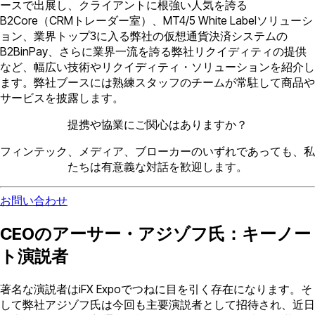
ースで出展し、クライアントに根強い人気を誇る
B2Core（CRMトレーダー室）、MT4/5 White Labelソリューシ
ョン、業界トップ3に入る弊社の仮想通貨決済システムの
B2BinPay、さらに業界一流を誇る弊社リクイディティの提供
など、幅広い技術やリクイディティ・ソリューションを紹介し
ます。弊社ブースには熟練スタッフのチームが常駐して商品や
サービスを披露します。
提携や協業にご関心はありますか？
フィンテック、メディア、ブローカーのいずれであっても、私
たちは有意義な対話を歓迎します。
お問い合わせ
CEOのアーサー・アジゾフ氏：キーノー
ト演説者
著名な演説者はiFX Expoでつねに目を引く存在になります。そ
して弊社アジゾフ氏は今回も主要演説者として招待され、近日