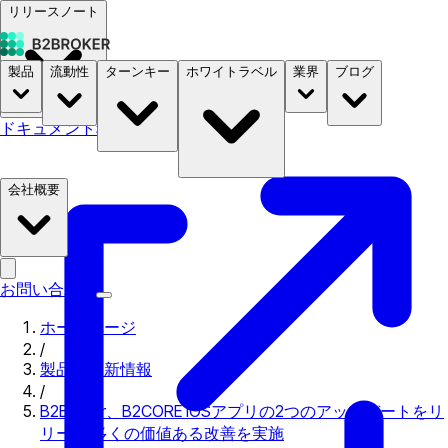
リリースノート
製品
流動性
ターンキー
ホワイトラベル
業界
ブログ
ドキュメント
料金
B2STORE
会社概要
お問い合わせ
ホームページ
/
製品の更新情報
/
B2Broker、B2CORE iOSアプリの2つのアップデートをリ
リース 多くの価値ある改善を実施