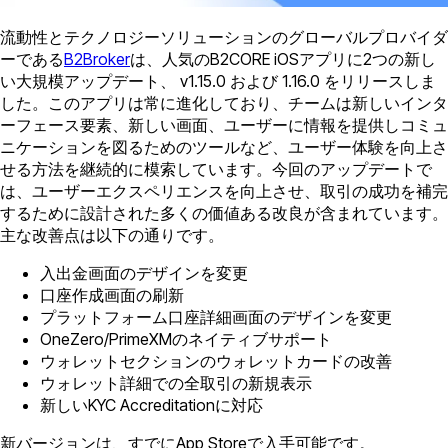
流動性とテクノロジーソリューションのグローバルプロバイダ
ーである
B2Broker
は、人気のB2CORE iOSアプリに2つの新し
い大規模アップデート、 v1.15.0 および 1.16.0 をリリースしま
した。このアプリは常に進化しており、チームは新しいインタ
ーフェース要素、新しい画面、ユーザーに情報を提供しコミュ
ニケーションを図るためのツールなど、ユーザー体験を向上さ
せる方法を継続的に模索しています。今回のアップデートで
は、ユーザーエクスペリエンスを向上させ、取引の成功を補完
するために設計された多くの価値ある改良が含まれています。
主な改善点は以下の通りです。
入出金画面のデザインを変更
口座作成画面の刷新
プラットフォーム口座詳細画面のデザインを変更
OneZero/PrimeXMのネイティブサポート
ウォレットセクションのウォレットカードの改善
ウォレット詳細での全取引の新規表示
新しいKYC Accreditationに対応
新バージョンは、すでにApp Storeで入手可能です。