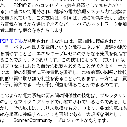
れ、「P2P経済」のコンセプト（共有経済として知られてい
る）に基づいて開発され、地域の電力流通システム内で頻繁に
実施されている。この技術は、例えば、誰に電気を売り、誰か
ら電気を買うかを選択できるなど、すべてのネットワーク参加
者に新たな機会をもたらします。
P2P モデル
が発明された主な理由は、電力網に接続されたソ
ーラーパネルや風力発電所という分散型エネルギー資源の建設
を増やすことと、エネルギープロセスのさらなる発展を促進す
ることであり、2つあります。この技術によって、買い手は取
引プロセスにおける自分の役割を変えることができます。一方
では、他の消費者に直接電気を販売し、比較的高い関税と比較
的低い買い取り額で利益を得ることができます。一方では、買
い手は節約でき、売り手は利益を得ることができるのです。
このような電力系統の要素間の関係性の技術は、ブルックリン
のようなマイクログリッドでは確立されているものである。し
かし、その応用は、より大規模なもの、つまり、各国の電力系
統を相互に接続することでも可能である。大規模な例として
は、「SonnenCommunity」プロジェクトがあります。