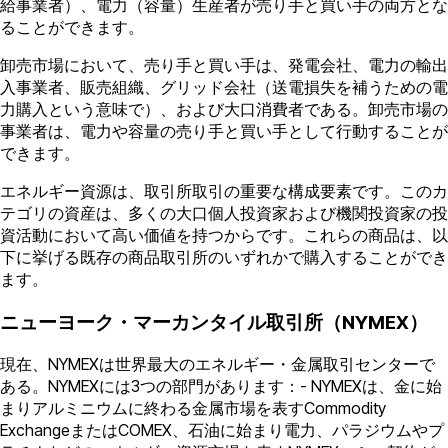
給事業者）、電力（容量）生産者が売り手と買い手の両方とな
ることができます。
卸売市場において、売り手と買い手は、発電会社、電力の輸出
入事業者、販売組織、グリッド会社（送電損失を補うための電
力購入という意味で）、および大口消費者である。卸売市場の
事業者は、電力や容量の売り手と買い手として行動することが
できます。
エネルギー資源は、取引所取引の重要な構成要素です。このカ
テゴリの資産は、多くの大口個人投資家および機関投資家の投
資活動において高い価値を持つからです。これらの商品は、以
下に挙げる既存の商品取引所のいずれかで購入することができ
ます。
ニューヨーク・マーカンタイル取引所（NYMEX）
現在、NYMEXは世界最大のエネルギー・金属取引センターで
ある。NYMEXには3つの部門があります：- NYMEXは、金に始
まりアルミニウムに終わる金属市場を表すCommodity
ExchangeまたはCOMEX、石油に始まり電力、パラジウムやプ