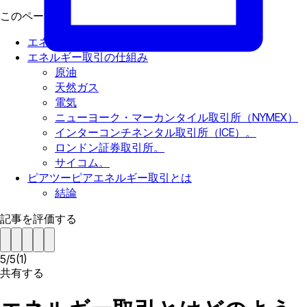
このページで
エネルギー取引とは
エネルギー取引の仕組み
原油
天然ガス
電気
ニューヨーク・マーカンタイル取引所（NYMEX）
インターコンチネンタル取引所（ICE）。
ロンドン証券取引所。
サイコム。
ピアツーピアエネルギー取引とは
結論
記事を評価する
5
/
5
(
1
)
共有する