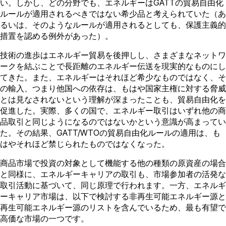
い。しかし、どの分野でも、エネルギーはGATTの貿易自由化
ルールが適用されるべきではない希少品と考えられていた（あ
るいは、そのようなルールが適用されるとしても、保護主義的
措置を認める例外があった）。
技術の進歩はエネルギー貿易を後押しし、さまざまなネットワ
ークを結ぶことで長距離のエネルギー伝送を現実的なものにし
てきた。また、エネルギーはそれほど希少なものではなく、そ
の輸入、つまり他国への依存は、もはや国家主権に対する脅威
とは見なされないという理解が深まったことも、貿易自由化を
促進した。実際、多くの国で、エネルギー取引はいずれ他の商
品取引と同じようになるのではないかという意識が高まってい
た。その結果、GATT/WTOの貿易自由化ルールの適用は、も
はやそれほど禁じられたものではなくなった。
商品市場で投資の対象として機能する他の種類の原資産の場合
と同様に、エネルギーキャリアの取引も、市場参加者の活発な
取引活動に基づいて、同じ原理で行われます。一方、エネルギ
ーキャリア市場は、以下で検討する非再生可能エネルギー源と
再生可能エネルギー源のリストを含んでいるため、最も有望で
高価な市場の一つです。