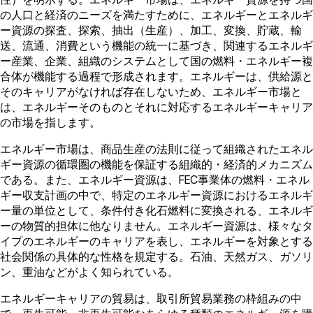
の人口と経済のニーズを満たすために、エネルギーとエネルギ
ー資源の探査、探索、抽出（生産）、加工、変換、貯蔵、輸
送、流通、消費という機能の統一に基づき、関連するエネルギ
ー産業、企業、組織のシステムとして国の燃料・エネルギー複
合体が機能する過程で形成されます。エネルギーは、供給源と
そのキャリアがなければ存在しないため、エネルギー市場と
は、エネルギーそのものとそれに対応するエネルギーキャリア
の市場を指します。
エネルギー市場は、商品生産の法則に従って組織されたエネル
ギー資源の循環圏の機能を保証する組織的・経済的メカニズム
である。また、エネルギー資源は、FEC事業体の燃料・エネル
ギー収支計画の中で、特定のエネルギー資源におけるエネルギ
ー量の単位として、条件付き化石燃料に変換される、エネルギ
ーの物質的担体に他なりません。エネルギー資源は、様々なタ
イプのエネルギーのキャリアを表し、エネルギーを対象とする
社会関係の具体的な性格を規定する。石油、天然ガス、ガソリ
ン、重油などがよく知られている。
エネルギーキャリアの貿易は、取引所貿易業務の枠組みの中