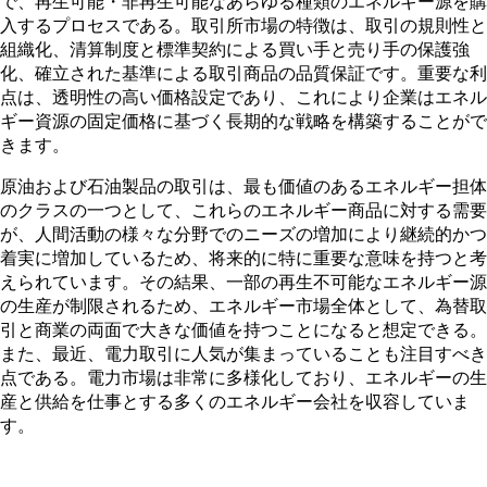
で、再生可能・非再生可能なあらゆる種類のエネルギー源を購
入するプロセスである。取引所市場の特徴は、取引の規則性と
組織化、清算制度と標準契約による買い手と売り手の保護強
化、確立された基準による取引商品の品質保証です。重要な利
点は、透明性の高い価格設定であり、これにより企業はエネル
ギー資源の固定価格に基づく長期的な戦略を構築することがで
きます。
原油および石油製品の取引は、最も価値のあるエネルギー担体
のクラスの一つとして、これらのエネルギー商品に対する需要
が、人間活動の様々な分野でのニーズの増加により継続的かつ
着実に増加しているため、将来的に特に重要な意味を持つと考
えられています。その結果、一部の再生不可能なエネルギー源
の生産が制限されるため、エネルギー市場全体として、為替取
引と商業の両面で大きな価値を持つことになると想定できる。
また、最近、電力取引に人気が集まっていることも注目すべき
点である。電力市場は非常に多様化しており、エネルギーの生
産と供給を仕事とする多くのエネルギー会社を収容していま
す。