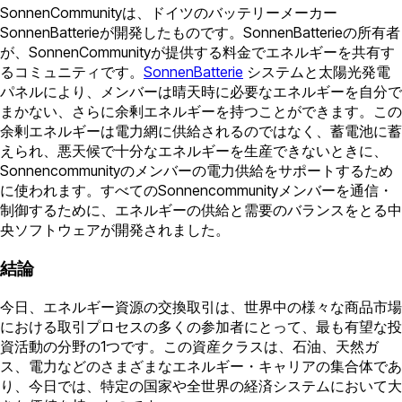
SonnenCommunityは、ドイツのバッテリーメーカー
SonnenBatterieが開発したものです。SonnenBatterieの所有者
が、SonnenCommunityが提供する料金でエネルギーを共有す
るコミュニティです。
SonnenBatterie
システムと太陽光発電
パネルにより、メンバーは晴天時に必要なエネルギーを自分で
まかない、さらに余剰エネルギーを持つことができます。この
余剰エネルギーは電力網に供給されるのではなく、蓄電池に蓄
えられ、悪天候で十分なエネルギーを生産できないときに、
Sonnencommunityのメンバーの電力供給をサポートするため
に使われます。すべてのSonnencommunityメンバーを通信・
制御するために、エネルギーの供給と需要のバランスをとる中
央ソフトウェアが開発されました。
結論
今日、エネルギー資源の交換取引は、世界中の様々な商品市場
における取引プロセスの多くの参加者にとって、最も有望な投
資活動の分野の1つです。この資産クラスは、石油、天然ガ
ス、電力などのさまざまなエネルギー・キャリアの集合体であ
り、今日では、特定の国家や全世界の経済システムにおいて大