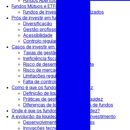
Fundos Abertos e Fechados
Fundos Mútuos e ETFs
Fundos de Investimento Especializados
Prós de investir em fundos
Diversificação
Gestão profissional
Acessibilidade
Controlo regulamentar
Casos de investir em fundos
Taxas de gestão
Ineficiência fiscal
Risco de desempenho insuficiente
Risco de mercado
Limitações regulamentares
Falta de controlo
Como é que os fundos gerem a liquidez
Definição de liquidez
Práticas de gestão do risco de liquidez
Diferenças de liquidez entre tipos de fundos
Onde é que os fundos encontram liquidez?
A evolução da liquidez dos fundos de investimento
Desenvolvimentos regulamentares
Inovações tecnológicas