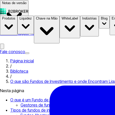
Notas de versão
Produtos
Liquidez
Chave na Mão
WhiteLabel
Indústrias
Blog
E
Documentação
Preços
B2STORE
Fale conosco
Página inicial
/
Biblioteca
/
O que são Fundos de Investimento e onde Encontram Liq
Nesta página
O que é um Fundo de Investimento?
Gestores de fundos e liquidez
Tipos de fundos de investimento