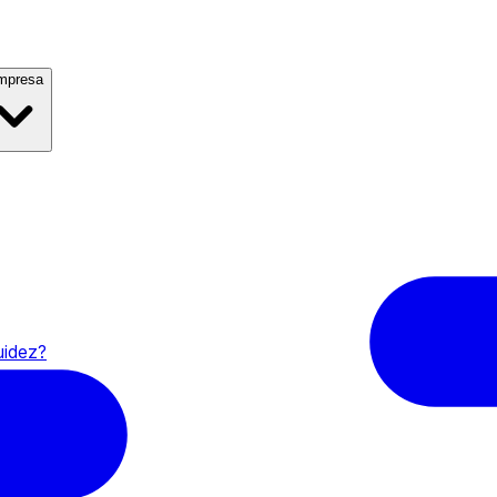
mpresa
uidez?