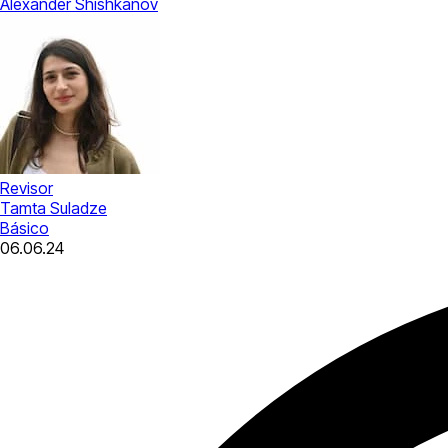
Alexander Shishkanov
Revisor
Tamta Suladze
Básico
06.06.24