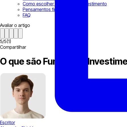
Como escolher um fundo de investimento
Pensamentos finais
FAQ
Avaliar o artigo
5
/
5
(
1
)
Compartilhar
O que são Fundos de Investim
Escritor