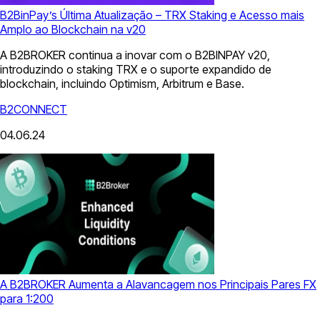
B2BinPay’s Última Atualização – TRX Staking e Acesso mais
Amplo ao Blockchain na v20
A B2BROKER continua a inovar com o B2BINPAY v20,
introduzindo o staking TRX e o suporte expandido de
blockchain, incluindo Optimism, Arbitrum e Base.
B2CONNECT
04.06.24
A B2BROKER Aumenta a Alavancagem nos Principais Pares FX
para 1:200