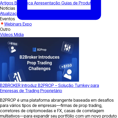
Artigos
Biblioteca
Apresentação
Guias de Produtos
Notícias
Atualizações de produto
Corporativo
Indústria
Eventos
Webinars
Expo
Outro
Vídeos
Mídia
B2BROKER Introduz B2PROP – Solução Turnkey para
Empresas de Trading Proprietário
B2PROP é uma plataforma abrangente baseada em desafios
para vários tipos de empresas—firmas de prop trading,
corretores de criptomoedas e FX, casas de corretagem
multiativos—para expandir seu portfólio com um novo produto