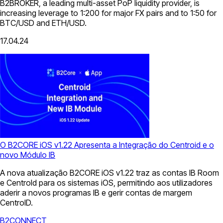
B2BROKER, a leading multi-asset PoP liquidity provider, is
increasing leverage to 1:200 for major FX pairs and to 1:50 for
BTC/USD and ETH/USD.
17.04.24
O B2CORE iOS v1.22 Apresenta a Integração do Centroid e o
novo Módulo IB
A nova atualização B2CORE iOS v1.22 traz as contas IB Room
e CentroId para os sistemas iOS, permitindo aos utilizadores
aderir a novos programas IB e gerir contas de margem
CentroID.
B2CONNECT