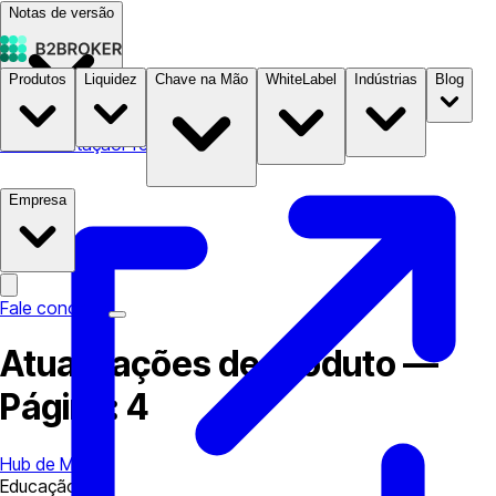
Notas de versão
Produtos
Liquidez
Chave na Mão
WhiteLabel
Indústrias
Blog
Documentação
Preços
B2STORE
Empresa
Fale conosco
Atualizações de produto —
Página: 4
Hub de Mídia
Educação