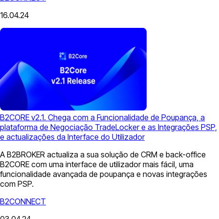
16.04.24
B2CORE v2.1. Chega com a Funcionalidade de Poupança, a
plataforma de Negociação TradeLocker e as Integrações PSP,
e actualizações da Interface do Utilizador
A B2BROKER actualiza a sua solução de CRM e back-office
B2CORE com uma interface de utilizador mais fácil, uma
funcionalidade avançada de poupança e novas integrações
com PSP.
B2CONNECT
03.04.24