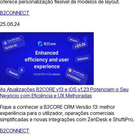
oferece personalização flexível de modelos de layout.
B2CONNECT
25.06.24
As Atualizações B2CORE v13 e iOS v1.23 Potenciam o Seu
Negócio com Eficiência e UX Melhoradas
Fique a conhecer a B2CORE CRM Versão 13: melhor
experiência para o utilizador, operações comerciais
simplificadas e novas integrações com ZenDesk e ShuftiPro.
B2CONNECT