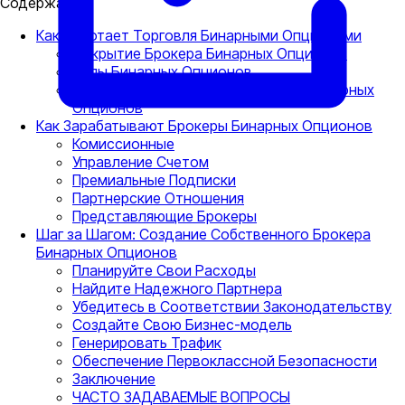
Содержание
Как Работает Торговля Бинарными Опционами
Открытие Брокера Бинарных Опционов
Типы Бинарных Опционов
Какие Активы Предлагает Брокер Бинарных
Опционов
Как Зарабатывают Брокеры Бинарных Опционов
Комиссионные
Управление Счетом
Премиальные Подписки
Партнерские Отношения
Представляющие Брокеры
Шаг за Шагом: Создание Собственного Брокера
Бинарных Опционов
Планируйте Свои Расходы
Найдите Надежного Партнера
Убедитесь в Соответствии Законодательству
Создайте Свою Бизнес-модель
Генерировать Трафик
Обеспечение Первоклассной Безопасности
Заключение
ЧАСТО ЗАДАВАЕМЫЕ ВОПРОСЫ