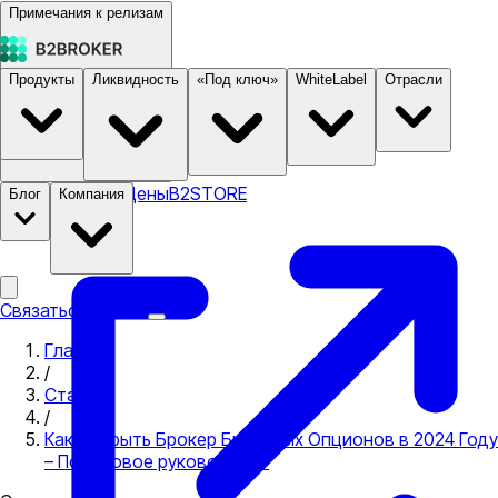
Примечания к релизам
Продукты
Ликвидность
«Под ключ»
WhiteLabel
Отрасли
Документация
Цены
B2STORE
Блог
Компания
Связаться с нами
Главная
/
Статьи
/
Как Открыть Брокер Бинарных Опционов в 2024 Году
– Пошаговое руководство