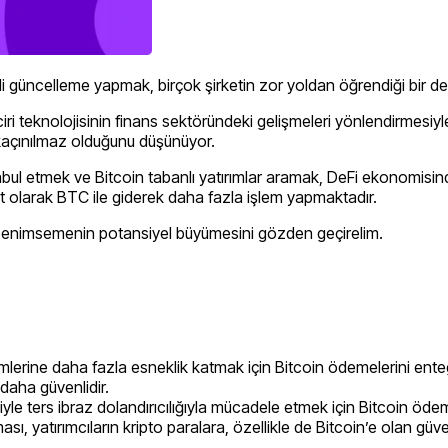
i güncelleme yapmak, birçok şirketin zor yoldan öğrendiği bir de
zinciri teknolojisinin finans sektöründeki gelişmeleri yönlendirmes
 kaçınılmaz olduğunu düşünüyor.
l etmek ve Bitcoin tabanlı yatırımlar aramak, DeFi ekonomisinde
ıt olarak BTC ile giderek daha fazla işlem yapmaktadır.
i benimsemenin potansiyel büyümesini gözden geçirelim.
mlerine daha fazla esneklik katmak için Bitcoin ödemelerini ente
 daha güvenlidir.
niyle ters ibraz dolandırıcılığıyla mücadele etmek için Bitcoin öd
 yatırımcıların kripto paralara, özellikle de Bitcoin’e olan güveni