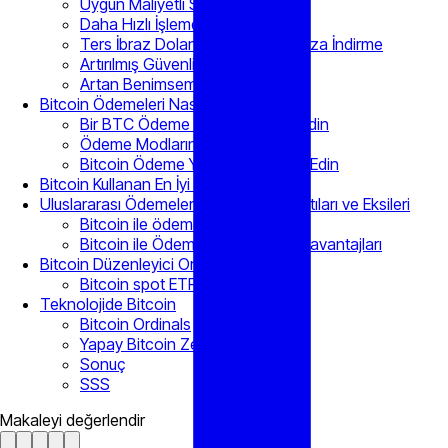
Uygun Maliyetli Seçenek
Daha Hızlı İşleme Yetenekleri
Ters İbraz Dolandırıcılıklarını En Aza İndirme
Artırılmış Güvenlik Önlemleri
Artan Benimseme Oranı
Bitcoin Ödemeleri Nasıl Kabul Edilir?
Bir BTC Ödeme Geçidi Entegre Edin
Ödeme Modlarını Yapılandırma
Bitcoin Ödeme Yönteminizi Test Edin
Bitcoin Kullanan En İyi Şirketler
Uluslararası Ödemeler için Bitcoin’in Artıları ve Eksileri
Bitcoin ile ödemenin avantajları
Bitcoin ile Ödeme Yapmanın Dezavantajları
Bitcoin Düzenleyici Ortamı
Bitcoin spot ETF
Teknolojide Bitcoin
Bitcoin Ordinals
Yapay Bitcoin Zekası
Sonuç
SSS
Makaleyi değerlendir