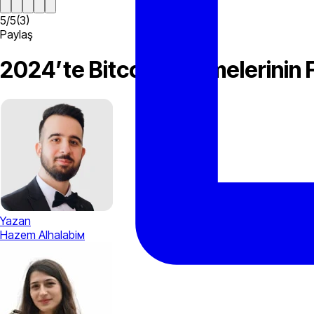
5
/
5
(
3
)
Paylaş
2024’te Bitcoin Ödemelerinin Fa
Yazan
Hazem Alhalabiм