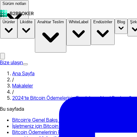
Sürüm notları
Ürünler
Likidite
Anahtar Teslim
WhiteLabel
Endüstriler
Blog
Şirk
Dokümantasyon
Fiyatlandırma
B2STORE
Bize ulaşın
Ana Sayfa
/
Makaleler
/
2024’te Bitcoin Ödemelerinin Faydaları – Nasıl Başlanır?
Bu sayfada
Bitcoin’e Genel Bakış 2024
İşletmeniz için Bitcoin ile İşlem Yapmak
Bitcoin Ödemelerinin Faydaları