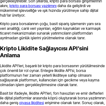
gerçekleştirebilir. Son yıllarda, kripto para borsası girişimlerinin
akını,
kripto para borsası yazılımını
daha da geliştirdi ve
mükemmel işlevselliğe ve ışık hızında yürütmeye sahip dijital
hub’lar üretiyor.
Kripto para borsalarının çoğu, basit sipariş işlemenin yanı sıra
veri analitiği, canlı veri yayınları, eğitim kaynakları ve karmaşık
ticaret mekanizmaları sunarak yatırımcıların platformdan
ayrılmadan günlük işlerini yürütmelerine olanak tanır.
Kripto Likidite Sağlayıcısı API’sini
Anlama
Likidite API’leri, başarılı bir kripto para borsasının yürütülmesinde
çok önemli bir rol oynar. Entegre likidite API’si, borsa
platformunun her zaman yeterli likiditeye sahip olmasını
sağlayarak platformun, kullanıcıları için gecikme veya kayma
olmadan işlem gerçekleştirmesine olanak tanır.
Basit bir ifadeyle, likidite API’leri, fon havuzları ve emir defterleri
ile dijital platformlar arasında köprü oluşturarak borsa yazılımının
daha geniş
piyasa likiditesi
erişimine olanak tanır. Sonuç olarak,