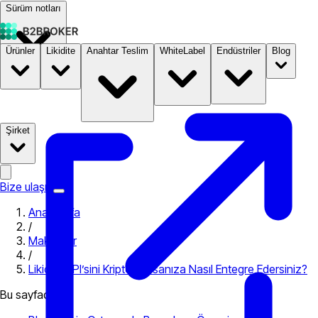
Sürüm notları
Ürünler
Likidite
Anahtar Teslim
WhiteLabel
Endüstriler
Blog
Dokümantasyon
Fiyatlandırma
B2STORE
Şirket
Bize ulaşın
Ana Sayfa
/
Makaleler
/
Likidite API’sini Kripto Borsanıza Nasıl Entegre Edersiniz?
Bu sayfada