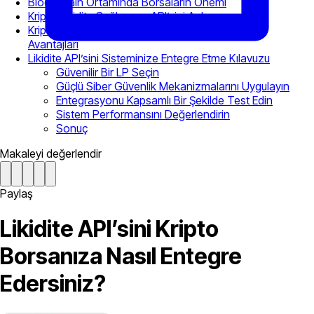
Blockchain Ortamında Borsaların Önemi
Kripto Likidite Sağlayıcısı API’sini Anlama
Kripto Likidite API’sini Borsanıza Entegre Etmenin
Avantajları
Likidite API’sini Sisteminize Entegre Etme Kılavuzu
Güvenilir Bir LP Seçin
Güçlü Siber Güvenlik Mekanizmalarını Uygulayın
Entegrasyonu Kapsamlı Bir Şekilde Test Edin
Sistem Performansını Değerlendirin
Sonuç
Makaleyi değerlendir
Paylaş
Likidite API’sini Kripto
Borsanıza Nasıl Entegre
Edersiniz?