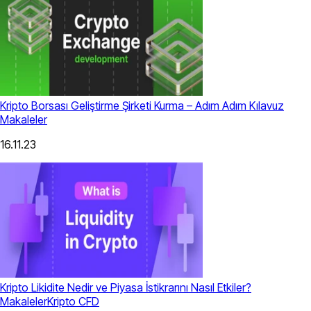
Kripto Borsası Geliştirme Şirketi Kurma – Adım Adım Kılavuz
Makaleler
16.11.23
Kripto Likidite Nedir ve Piyasa İstikrarını Nasıl Etkiler?
Makaleler
Kripto CFD