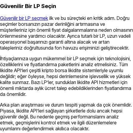
Güvenilir Bir LP Seçin
Güvenilir bir LP seçmek
ilk ve bu süreçteki en kritik adım. Doğru
seçimler borsanızın pazar derinliğini artırmasına ve
müşterileriniz için önemli fiyat dalgalanmalarına neden olmasının
önlenmesine yardımcı olacaktır. Ayrıca tutarlı bir LP, uzun vadeli
operasyonel başarınızı garanti altına alacak ve artan
talepleriniz doğrultusunda fon havuzu erişiminizi geliştirecektir.
İhtiyaçlarınıza uygun mükemmel bir LP seçmek için teknolojisini,
özelliklerini ve fiyatlandırma paketlerini analiz etmelisiniz. Tüm
likidite API’leri çeşitli kripto borsa likidite sistemleriyle uyumlu
değildir; eğer öyleyse, hepsi derinlemesine işlevsellik ve yüksek
kalite sunmaz. Bazı LP’ler, sundukları likidite API hizmetleri için
önemli miktarda aylık ücret talep edebildiklerinden fiyatlandırma
da önemlidir.
Arka plan araştırması ve durum tespiti yapmak da çok önemlidir.
Piyasa, likidite API’leri sağlayan şirketlerle dolu ancak hepsi
güvenilir değil. Bu nedenle geçmiş performanslarını analiz
etmek, geçmişlerini kontrol etmek ve ilgili düzenlemelere
uyumlarını değerlendirmek akıllıca olacaktır.