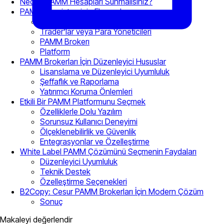
Neden PAMM Hesapları Sunmalısınız?
PAMM Ekosisteminin Elemanları
Yatırımcılar
Trader’lar veya Para Yöneticileri
PAMM Brokerı
Platform
PAMM Brokerları İçin Düzenleyici Hususlar
Lisanslama ve Düzenleyici Uyumluluk
Şeffaflık ve Raporlama
Yatırımcı Koruma Önlemleri
Etkili Bir PAMM Platformunu Seçmek
Özelliklerle Dolu Yazılım
Sorunsuz Kullanıcı Deneyimi
Ölçeklenebilirlik ve Güvenlik
Entegrasyonlar ve Özelleştirme
White Label PAMM Çözümünü Seçmenin Faydaları
Düzenleyici Uyumluluk
Teknik Destek
Özelleştirme Seçenekleri
B2Copy: Cesur PAMM Brokerları İçin Modern Çözüm
Sonuç
Makaleyi değerlendir