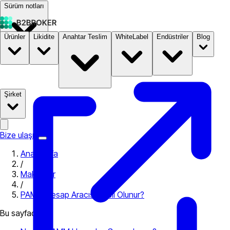
Sürüm notları
Ürünler
Likidite
Anahtar Teslim
WhiteLabel
Endüstriler
Blog
Dokümantasyon
Fiyatlandırma
B2STORE
Şirket
Bize ulaşın
Ana Sayfa
/
Makaleler
/
PAMM Hesap Aracısı Nasıl Olunur?
Bu sayfada