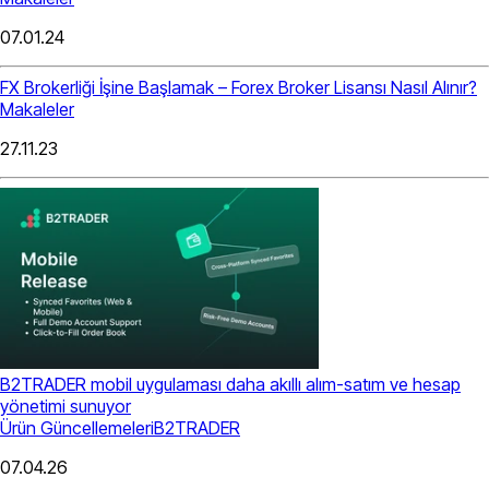
07.01.24
FX Brokerliği İşine Başlamak – Forex Broker Lisansı Nasıl Alınır?
Makaleler
27.11.23
B2TRADER mobil uygulaması daha akıllı alım-satım ve hesap
yönetimi sunuyor
Ürün Güncellemeleri
B2TRADER
07.04.26