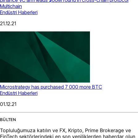
Binance VC arm leads $60M round in cross-chain protocol
Multichain
Endüstri Haberleri
21.12.21
Microstrategy has purchased 7 000 more BTC
Endüstri Haberleri
01.12.21
BÜLTEN
Topluluğumuza katılın ve FX, Kripto, Prime Brokerage ve
FinTech sektörlerindeki en son yeniliklerden haberdar olun