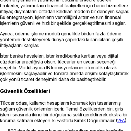
brokerler, yatırımcıların finansal faaliyetleri için harici hizmetlere
ihtiyaç duymalarını ortadan kaldıran modern bir deneyim sağlar.
Bu entegrasyon, işlemlerin verimliliğini artırır ve tüm finansal
işlemlerin güvenli ve hızlı bir şekilde gerçekleştirilmesini sağlar.
Ayrıca, ödeme işleme modülü genellikle birden fazla ödeme
yöntemini destekleyerek dünya çapındaki kullanıcıların çeşitli
ihtiyaçlarını karşılar.
İster banka havaleleri, ister kredi/banka kartları veya dijital
cüzdanlar aracılığıyla olsun, tüccarlar en uygun seçeneği
seçebilir. Modül ayrıca IB komisyonlarının otomatik olarak
işlenmesini sağlayabilir ve fonlara anında erişimi kolaylaştırarak
çok yönlü ticaret deneyimini daha da basitleştirebilir.
Güvenlik Özellikleri
Tüccar odası, kullanıcı hesaplarını korumak için tasarlanmış
sağlam güvenlik önlemleri içerir. Temel özelliklerden biri, giriş
işlemi sırasında ikinci bir doğrulama şekli gerektirerek ekstra bir
koruma katmanı ekleyen İki Faktörlü Kimlik Doğrulamadır (
2FA
).
500’den fazla aracı kurumu güçlendiren araçları keşfedin