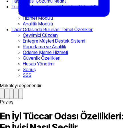
Tacir Odası Çözümü Nedir?
Tüccar Odasının Temel Modülleri Nelerdir?
Ticaret Modülü
Hizmet Modülü
Analitik Modülü
Tacir Odasında Bulunan Temel Özellikler
Çevrimiçi Cüzdan
Entegre Müşteri Destek Sistemi
Raporlama ve Analitik
Ödeme İşleme Hizmeti
Güvenlik Özellikleri
Hesap Yönetimi
Sonuç
SSS
Makaleyi değerlendir
Paylaş
En İyi Tüccar Odası Özellikleri:
En İyisi Nasıl Seçilir