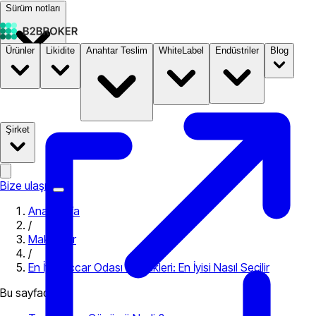
Sürüm notları
Ürünler
Likidite
Anahtar Teslim
WhiteLabel
Endüstriler
Blog
Dokümantasyon
Fiyatlandırma
B2STORE
Şirket
Bize ulaşın
Ana Sayfa
/
Makaleler
/
En İyi Tüccar Odası Özellikleri: En İyisi Nasıl Seçilir
Bu sayfada