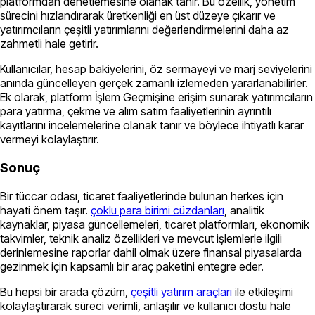
platformdan denetlemesine olanak tanır. Bu özellik, yönetim
sürecini hızlandırarak üretkenliği en üst düzeye çıkarır ve
yatırımcıların çeşitli yatırımlarını değerlendirmelerini daha az
zahmetli hale getirir.
Kullanıcılar, hesap bakiyelerini, öz sermayeyi ve marj seviyelerini
anında güncelleyen gerçek zamanlı izlemeden yararlanabilirler.
Ek olarak, platform İşlem Geçmişine erişim sunarak yatırımcıların
para yatırma, çekme ve alım satım faaliyetlerinin ayrıntılı
kayıtlarını incelemelerine olanak tanır ve böylece ihtiyatlı karar
vermeyi kolaylaştırır.
Sonuç
Bir tüccar odası, ticaret faaliyetlerinde bulunan herkes için
hayati önem taşır.
çoklu para birimi cüzdanları
, analitik
kaynaklar, piyasa güncellemeleri, ticaret platformları, ekonomik
takvimler, teknik analiz özellikleri ve mevcut işlemlerle ilgili
derinlemesine raporlar dahil olmak üzere finansal piyasalarda
gezinmek için kapsamlı bir araç paketini entegre eder.
Bu hepsi bir arada çözüm,
çeşitli yatırım araçları
ile etkileşimi
kolaylaştırarak süreci verimli, anlaşılır ve kullanıcı dostu hale