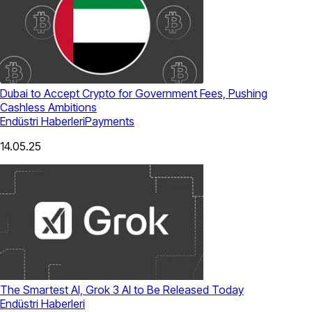
Dubai to Accept Crypto for Government Fees, Pushing
Cashless Ambitions
Endüstri Haberleri
Payments
14.05.25
The Smartest AI, Grok 3 AI to Be Released Today
Endüstri Haberleri