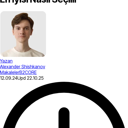
Yazan
Alexander Shishkanov
Makaleler
B2CORE
12.09.24
Upd
22.10.25