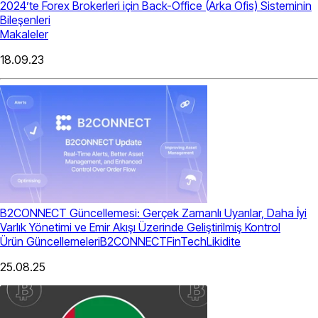
2024’te Forex Brokerleri için Back-Office (Arka Ofis) Sisteminin
Bileşenleri
Makaleler
18.09.23
B2CONNECT Güncellemesi: Gerçek Zamanlı Uyarılar, Daha İyi
Varlık Yönetimi ve Emir Akışı Üzerinde Geliştirilmiş Kontrol
Ürün Güncellemeleri
B2CONNECT
FinTech
Likidite
25.08.25