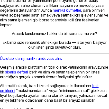
Ticaret bölümü, bir yatırımcının portföyüne genel bir bakış
sağlayarak, sahip olunan varlıkların sayısını ve mevcut piyasa
değerlerini detaylandırır. Ayrıca
menkul kıymetler
, para birimleri
veya sözleşmeler satın almak veya satmak için işlevler sunar ve
alım satım işlemleri gibi borsa ticaretiyle ilgili tüm faaliyetleri
kapsar.
Aracılık kurulumunuz hakkında bir sorunuz mu var?
Ekibimiz size rehberlik etmek için burada — ister yeni başlıyor
olun ister işinizi büyütüyor olun.
Ücretsiz danışmanlık randevusu alın.
Gelişmiş aracılık platformları tipik olarak yatırımcının arayüzünde
bir
sipariş defteri
içerir ve alım ve satım taleplerinin bir listesi
aracılığıyla gerçek zamanlı ticaret faaliyetini görüntüler.
Alternatif olarak, bazı hizmet sağlayıcılar, kullanıcıların
limit
emirlerini
“maksimumdan al” veya “minimumdan sat” gibi kesin
fiyat koşullarıyla ayarlamasına olanak tanıyan, yalnızca mevcut
en iyi tekliflere odaklanan daha basit bir arayüz sunabilir.