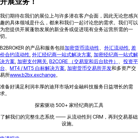
开展业务！
我们期待在我们的展位上与许多潜在客户会面，因此无论您感兴
趣的具体领域是什么，都来和我们一起讨论您的需求。我们可以
为您提供开展蓬勃发展的新业务或促进现有业务运营所需的一
切。
B2BROKER 的产品和服务包括
加密货币流动性
、
外汇流动性
,
差
价合约流动性
,
外汇经纪商一站式解决方案
,
加密经纪商一站式解
决方案
,
加密支付网关
,
B2CORE （交易室和后台软件）
、
投资平
台
、
MT4 / MT5 白标解决方案
,
加密货币交易所开发
和多资产交
易所
www.b2bx.exchange
。
准备好满足利润丰厚的迪拜市场对金融科技服务日益增长的需
求。
探索驱动 500+ 家经纪商的工具
了解我们的完整生态系统 —— 从流动性到 CRM，再到交易基础
设施。