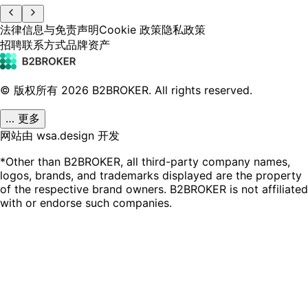
法律信息与免责声明
Cookie 政策
隐私政策
招聘
联系方式
品牌资产
© 版权所有
2026
B2BROKER.
All rights reserved.
… 更多
网站由 wsa.design 开发
*Other than B2BROKER, all third-party company names,
logos, brands, and trademarks displayed are the property
of the respective brand owners. B2BROKER is not affiliated
with or endorse such companies.