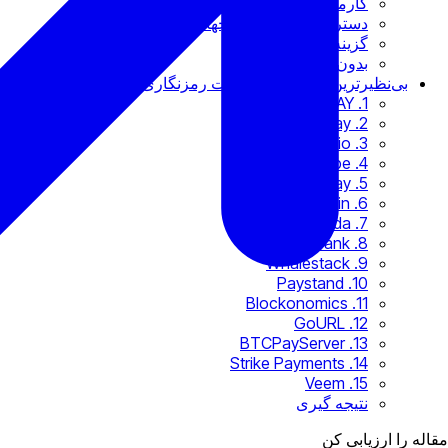
کارمزدهای کاهش یافته
دسترسی به بازارهای جهانی
گزینه های ادغام
بدون استرداد هزینه
بی‌نظیرترین درگاه‌های پرداخت رمزنگاری در سال 2023
1. B2BINPAY
2. DePay
3. Plisio
4. Stripe
5. SpicePay
6. GoCoin
7. Corda
8. CoinsBank
9. Whalestack
10. Paystand
11. Blockonomics
12. GoURL
13. BTCPayServer
14. Strike Payments
15. Veem
نتیجه گیری
مقاله را ارزیابی کن