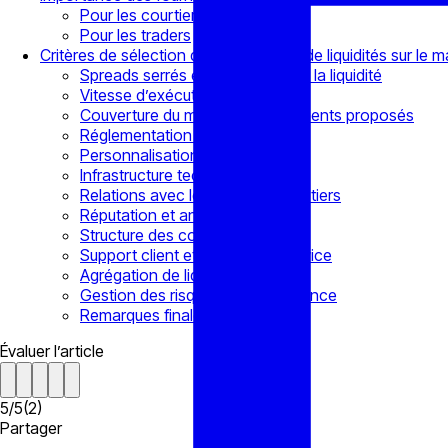
Pour les courtiers
Pour les traders
Critères de sélection d’un fournisseur de liquidités sur le 
Spreads serrés et profondeur de la liquidité
Vitesse d’exécution et dérapage
Couverture du marché et instruments proposés
Réglementation et sécurité
Personnalisation et flexibilité
Infrastructure technologique
Relations avec les meilleurs courtiers
Réputation et antécédents
Structure des coûts
Support client et niveaux de service
Agrégation de liquidités
Gestion des risques et transparence
Remarques finales
Évaluer l’article
5
/
5
(
2
)
Partager