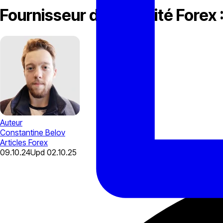
Fournisseur de Liquidité Forex
Auteur
Constantine Belov
Articles
Forex
09.10.24
Upd
02.10.25