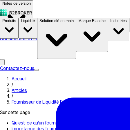
Notes de version
Produits
Liquidité
Solution clé en main
Marque Blanche
Industries
Documentation
Tarifs
B2STORE
Contactez-nous
Accueil
/
Articles
/
Fournisseur de Liquidité Forex : Comment et où Trouver le 
Sur cette page
Qu’est-ce qu’un fournisseur de liquidités sur le marché d
Importance des fournisseurs de liquidités dans le secteur 