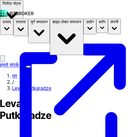
रिलीज़ नोट्स
उत्पाद
तरलता
पूर्ण समाधान
व्हाइट-लेबल समाधान
उद्योग
ब्लॉग
कंपनी
दस्तावेज़
मूल्य निर्धारण
B2STORE
हमसे संपर्क करें
घर
/
Levan Putkaradze
Levan
Putkaradze