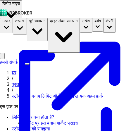
रिलीज़ नोट्स
उत्पाद
तरलता
पूर्ण समाधान
व्हाइट-लेबल समाधान
उद्योग
ब्लॉग
कंपनी
दस्तावेज़
मूल्य निर्धारण
B2STORE
हमसे संपर्क करें
घर
/
पुस्तकालय
/
स्टॉप ऑर्डर बनाम लिमिट ऑर्डर: जानने लायक अहम फ़र्क
इस पृष्ठ पर
लिमिट ऑर्डर क्या होता है?
लिमिट प्राइस बनाम मार्केट प्राइस
स्टॉप ऑर्डर को समझना