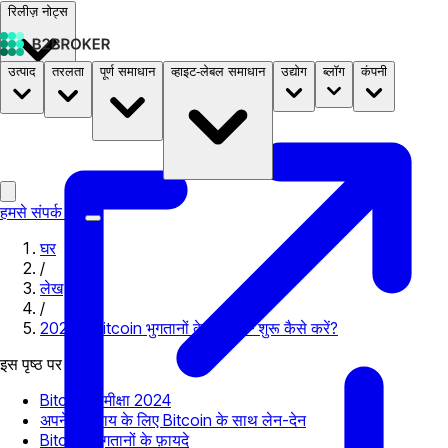
रिलीज़ नोट्स
उत्पाद
तरलता
पूर्ण समाधान
व्हाइट-लेबल समाधान
उद्योग
ब्लॉग
कंपनी
दस्तावेज़
मूल्य निर्धारण
B2STORE
हमसे संपर्क करें
घर
/
लेख
/
2024 में Bitcoin भुगतानों के फ़ायदे – शुरू कैसे करें?
इस पृष्ठ पर
Bitcoin समीक्षा 2024
अपने व्यवसाय के लिए Bitcoin के साथ लेन-देन
Bitcoin भुगतानों के फ़ायदे