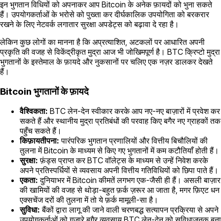
इन भुगतान विधियों को अपनाकर आप Bitcoin के अनेक फ़ायदों को भुना सकते
हैं। उपयोगकर्ताओं के भरोसे को पुख्ता कर दीर्घकालिक उपयोगिता को बरकरार
रखने के लिए नेटवर्क लगातार सुरक्षा अपडेट्स को बढ़ावा दे रहा है।
लेकिन कुछ लोगों का मानना है कि अप्रत्याशित, अटकलों पर आधारित अपनी
प्रकृति की वजह से विकेंद्रीकृत मुद्रा आज भी जोखिमपूर्ण है। BTC क्रिप्टो मुद्रा
भुगतानों के इस्तेमाल के फ़ायदे और नुकसानों पर चलिए एक नज़र डालकर देखते
हैं।
Bitcoin भुगतानों के फ़ायदे
वैश्विकता:
BTC लेन-देन स्वीकार करके आप नए-नए बाज़ारों में प्रवेश कर
सकते हैं और स्थानीय मुद्रा प्रतिबंधों की परवाह किए बगैर नए ग्राहकों तक
पहुँच सकते हैं।
किफ़ायतीपना:
पारंपरिक भुगतान प्रणालियों और वित्तीय बिचौलियों की
तुलना में Bitcoin के माध्यम से किए गए भुगतानों में कम कटौतियाँ होती हैं।
सुरक्षा:
फ़ंड्स प्राप्त कर BTC वॉलेट्स के माध्यम से उन्हें निवेश करके
अपने प्रतिस्पर्धियों से व्यवसाय अपनी वित्तीय गतिविधियों को छिपा पाते हैं।
एकता:
दुनियाभर में Bitcoin कीमतें लगभग एक-जैसी ही हैं। असली बाज़ार
की खामियों की वजह से थोड़ा-बहुत फ़र्क ज़रूर आ जाता है, मगर फ़िएट धन
एक्सचेंज दरों की तुलना में तो ये फ़र्क मामूली-सा है।
सुविधा:
बैंकों द्वारा लागू की जाने वाली चरणबद्ध सत्यापन प्रक्रिया से अपने
उपयोगकर्ताओं को गुज़ारे बगैर व्यवसाय BTC लेन-देन को सुविधाजनक बना