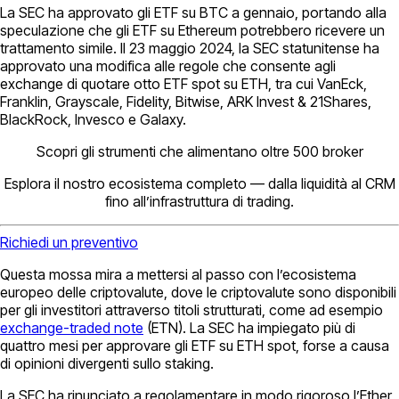
La SEC ha approvato gli ETF su BTC a gennaio, portando alla
speculazione che gli ETF su Ethereum potrebbero ricevere un
trattamento simile. Il 23 maggio 2024, la SEC statunitense ha
approvato una modifica alle regole che consente agli
exchange di quotare otto ETF spot su ETH, tra cui VanEck,
Franklin, Grayscale, Fidelity, Bitwise, ARK Invest & 21Shares,
BlackRock, Invesco e Galaxy.
Scopri gli strumenti che alimentano oltre 500 broker
Esplora il nostro ecosistema completo — dalla liquidità al CRM
fino all’infrastruttura di trading.
Richiedi un preventivo
Questa mossa mira a mettersi al passo con l’ecosistema
europeo delle criptovalute, dove le criptovalute sono disponibili
per gli investitori attraverso titoli strutturati, come ad esempio
exchange-traded note
(ETN). La SEC ha impiegato più di
quattro mesi per approvare gli ETF su ETH spot, forse a causa
di opinioni divergenti sullo staking.
La SEC ha rinunciato a regolamentare in modo rigoroso l’Ether