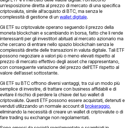
un’esposizione diretta al prezzo di mercato di una specifica
criptovaluta, simile all’acquisto di BTC, ma senza le
complessità di gestione di un
wallet digitale
.
Gli ETF su criptovalute operano seguendo il prezzo della
moneta blockchain e scambiando in borsa, fatto che li rende
interessanti per gli investitori abituati al mercato azionario ma
che cercano di entrare nello spazio blockchain senza le
complessità dirette delle transazioni in valuta digitale. Tali ETF
possono negoziare a valori più o meno elevati rispetto al
prezzo di mercato effettivo degli asset che rappresentano,
con conseguente variazione del prezzo dell’ETF rispetto al
valore dell’asset sottostante.
Gli ETF su BTC offrono diversi vantaggi, tra cui un modo più
semplice di investire, di trattare con business affidabili e di
evitare il rischio di perdere la chiave del tuo wallet di
criptovalute. Questi ETF possono essere acquistati, detenuti e
venduti utilizzando un normale account di
brokeraggio
,
eliminando la necessità di creare un wallet di criptovalute o di
fare trading su exchange non regolamentati.
Sono emessi da società regolamentate e scambiati in