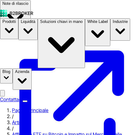
Note di rilascio
Prodotti
Liquidità
Soluzioni chiavi in mano
White Label
Industrie
Documentazione
Prezzi
B2STORE
Blog
Azienda
Contattaci
Pagina principale
/
Articoli
/
Afflussi in ETF su Bitcoin e Impatto sul Mercato delle