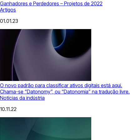
Ganhadores e Perdedores – Projetos de 2022
Artigos
01.01.23
O novo padrão para classificar ativos digitais está aqui.
Chama-se “Datonomy”, ou “Datonomia” na tradução livre.
Notícias da indústria
10.11.22