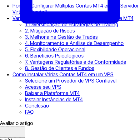
Por que Configurar Múltiplas Contas MT4 em um Servidor
Virtual Privado?
Vantagens de Ter Múltiplas Contas na Plataforma MT4
1. Diversificação de Estratégias de Trading
2. Mitigação de Riscos
3. Melhoria na Gestão de Trades
4. Monitoramento e Análise de Desempenho
5. Flexibilidade Operacional
6. Benefícios Psicológicos
7. Vantagens Regulatórias e de Conformidade
8. Gestão de Clientes e Fundos
Como Instalar Várias Contas MT4 em um VPS
Selecione um Provedor de VPS Confiável
Acesse seu VPS
Baixar a Plataforma MT4
Instalar Instâncias de MT4
Conclusão
FAQ
Avaliar o artigo