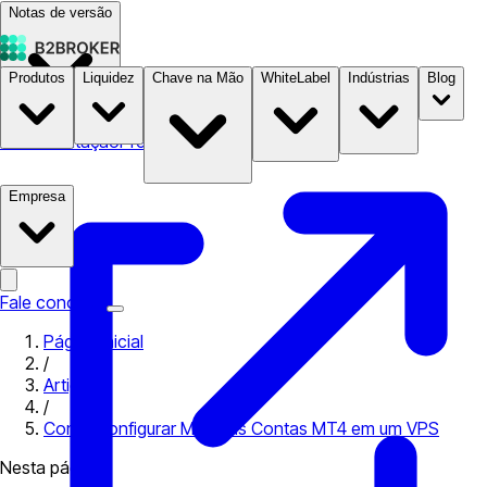
Notas de versão
Produtos
Liquidez
Chave na Mão
WhiteLabel
Indústrias
Blog
Documentação
Preços
B2STORE
Empresa
Fale conosco
Página inicial
/
Artigos
/
Como Configurar Múltiplas Contas MT4 em um VPS
Nesta página