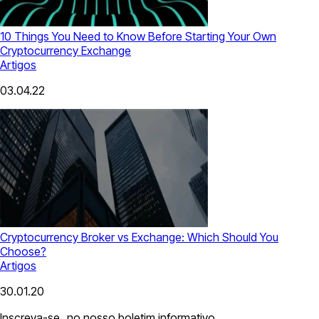
10 Things You Need to Know Before Starting Your Own
Cryptocurrency Exchange
Artigos
03.04.22
Cryptocurrency Broker vs Exchange: Which Should You
Choose?
Artigos
30.01.20
Inscreva-se no nosso boletim informativo