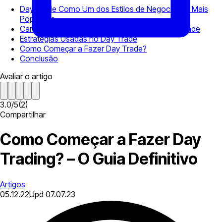
Day Trade Como Um dos Estilos de Negociação Mais
Populares
Características do Rstilo de Negociação Day Trade
Estratégias Usadas no Day Trade
Como Começar a Fazer Day Trade?
Conclusão
Avaliar o artigo
3.0
/
5
(
2
)
Compartilhar
Como Começar a Fazer Day
Trading? – O Guia Definitivo
Artigos
05.12.22
Upd
07.07.23