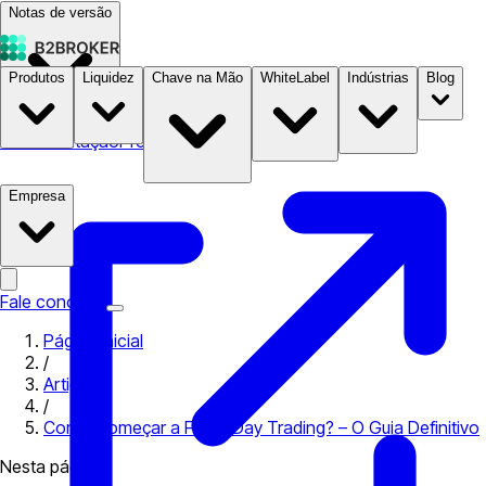
Notas de versão
Produtos
Liquidez
Chave na Mão
WhiteLabel
Indústrias
Blog
Documentação
Preços
B2STORE
Empresa
Fale conosco
Página inicial
/
Artigos
/
Como Começar a Fazer Day Trading? – O Guia Definitivo
Nesta página