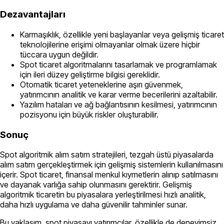
Dezavantajları
Karmaşıklık, özellikle yeni başlayanlar veya gelişmiş ticaret
teknolojilerine erişimi olmayanlar olmak üzere hiçbir
tüccara uygun değildir.
Spot ticaret algoritmalarını tasarlamak ve programlamak
için ileri düzey geliştirme bilgisi gereklidir.
Otomatik ticaret yeteneklerine aşırı güvenmek,
yatırımcının analitik ve karar verme becerilerini azaltabilir.
Yazılım hataları ve ağ bağlantısının kesilmesi, yatırımcının
pozisyonu için büyük riskler oluşturabilir.
Sonuç
Spot algoritmik alım satım stratejileri, tezgah üstü piyasalarda
alım satım gerçekleştirmek için gelişmiş sistemlerin kullanılmasını
içerir. Spot ticaret, finansal menkul kıymetlerin alınıp satılmasını
ve dayanak varlığa sahip olunmasını gerektirir. Gelişmiş
algoritmik ticaretin bu piyasalara yerleştirilmesi hızlı analitik,
daha hızlı uygulama ve daha güvenilir tahminler sunar.
Bu yaklaşım, spot piyasayı yatırımcılar, özellikle de deneyimsiz