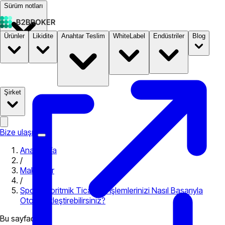
Sürüm notları
Ürünler
Likidite
Anahtar Teslim
WhiteLabel
Endüstriler
Blog
Dokümantasyon
Fiyatlandırma
B2STORE
Şirket
Bize ulaşın
Ana Sayfa
/
Makaleler
/
Spot Algoritmik Ticaret – İşlemlerinizi Nasıl Başarıyla
Otomatikleştirebilirsiniz?
Bu sayfada