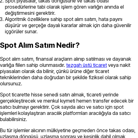
Spot piyasalar, takas döngüsüne ve takas odası
prosedürlerine tabi olarak işlem gören varlığın anında el
değiştirmesini gerektirir.
Algoritmik özelliklere sahip spot alım satım, hata payını
düşürür ve gerçeğe dayalı kararlar almak için daha güvenilir
içgörüler sunar.
Spot Alım Satım Nedir?
Spot alım satım, finansal araçların alınıp satılması ve dayanak
varlığa fiilen sahip olunmasıdır.
tezgah üstü ticaret
veya nakit
piyasaları olarak da bilinir, çünkü ürüne diğer ticaret
tekniklerinden daha doğrudan bir şekilde fiziksel olarak sahip
olursunuz.
Spot ticarette hisse senedi satın almak, ticareti yerinde
gerçekleştirecek ve menkul kıymeti hemen transfer edecek bir
satıcı bulmayı gerektirir. Çok sayıda alıcı ve satıcı için spot
işlemleri
kolaylaştıran aracılık platformları aracılığıyla da satıcı
bulabilirsiniz.
Bu tür işlemler
alıcının mülkiyetine geçmeden önce takas odası,
uzlaşma döngüsü, uzlaşma sonrası ve kesinlik dahil olmak