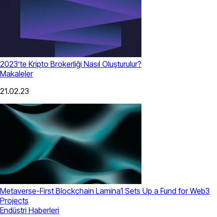
2023’te Kripto Brokerliği Nasıl Oluşturulur?
Makaleler
21.02.23
Metaverse-First Blockchain Lamina1 Sets Up a Fund for Web3
Projects
Endüstri Haberleri