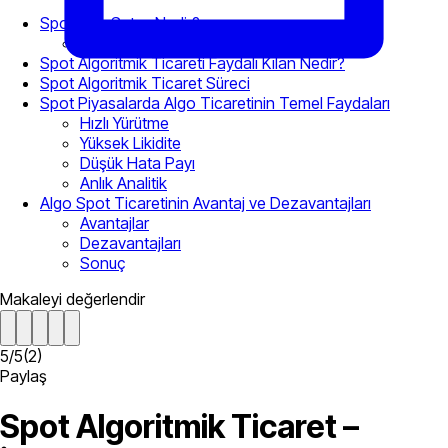
Spot Alım Satım Nedir?
Spot Ticaret vs Fark Sözleşmesi
Spot Algoritmik Ticareti Faydalı Kılan Nedir?
Spot Algoritmik Ticaret Süreci
Spot Piyasalarda Algo Ticaretinin Temel Faydaları
Hızlı Yürütme
Yüksek Likidite
Düşük Hata Payı
Anlık Analitik
Algo Spot Ticaretinin Avantaj ve Dezavantajları
Avantajlar
Dezavantajları
Sonuç
Makaleyi değerlendir
5
/
5
(
2
)
Paylaş
Spot Algoritmik Ticaret –