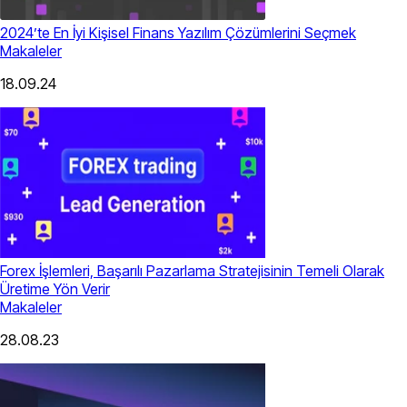
2024’te En İyi Kişisel Finans Yazılım Çözümlerini Seçmek
Makaleler
18.09.24
Forex İşlemleri, Başarılı Pazarlama Stratejisinin Temeli Olarak
Üretime Yön Verir
Makaleler
28.08.23