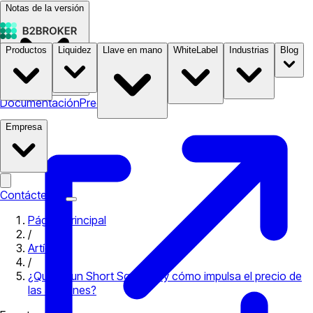
Notas de la versión
Productos
Liquidez
Llave en mano
WhiteLabel
Industrias
Blog
Documentación
Precios
B2STORE
Empresa
Contáctenos
Página principal
/
Artículos
/
¿Qué es un Short Squeeze y cómo impulsa el precio de
las acciones?