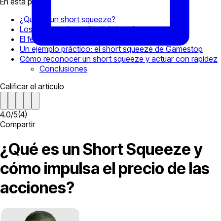
En esta página
¿Qué es un short squeeze?
Los riesgos y la realidad de los short squeezes
El fenómeno de las ventas descubiertas
Un ejemplo práctico: el short squeeze de Gamestop
Cómo reconocer un short squeeze y actuar con rapidez
Conclusiones
Calificar el artículo
4.0
/
5
(
4
)
Compartir
¿Qué es un Short Squeeze y
cómo impulsa el precio de las
acciones?