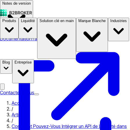
Notes de version
Produits
Liquidité
Solution clé en main
Marque Blanche
Industries
Documentation
Tarifs
B2STORE
Blog
Entreprise
Contactez-nous
Accueil
/
Articles
/
Comment Pouvez-Vous Intégrer un API de Liquidité dans