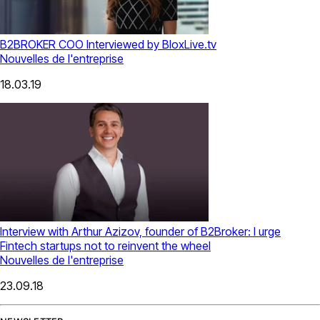
B2BROKER COO Interviewed by BloxLive.tv
Nouvelles de l'entreprise
18.03.19
Interview with Arthur Azizov, founder of B2Broker: I urge
Finteсh startups not to reinvent the wheel
Nouvelles de l'entreprise
23.09.18