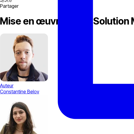
5
/
5
(
1
)
Partager
Mise en œuvre d’une Solution 
Auteur
Constantine Belov