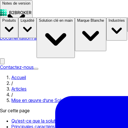
Notes de version
Produits
Liquidité
Solution clé en main
Marque Blanche
Industries
Documentation
Tarifs
B2STORE
Contactez-nous
Accueil
/
Articles
/
Mise en œuvre d’une Solution MT4 en Marque Blanche – G
Sur cette page
Qu’est-ce que la solution en marque blanche MetaTrader 
Principales caractéristiques de la solution MT4 en marqu