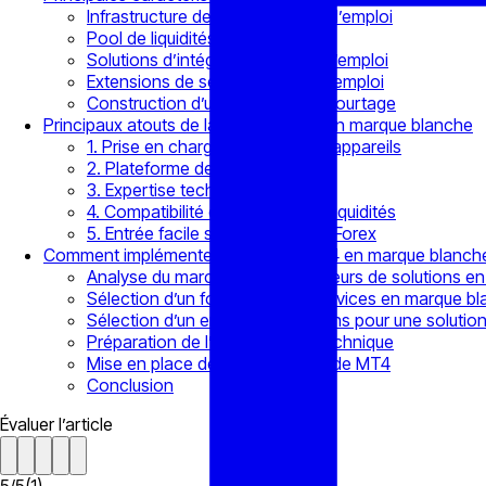
Infrastructure de serveur prête à l’emploi
Pool de liquidités prêt à l’emploi
Solutions d’intégration prêtes à l’emploi
Extensions de serveur prêtes à l’emploi
Construction d’une solution de courtage
Principaux atouts de la solution MT4 en marque blanche
1. Prise en charge de nombreux appareils
2. Plateforme de marque
3. Expertise technique
4. Compatibilité des sources de liquidités
5. Entrée facile sur le marché du Forex
Comment implémenter la solution MT4 en marque blanche da
Analyse du marché des fournisseurs de solutions e
Sélection d’un fournisseur de services en marque b
Sélection d’un ensemble d’options pour une soluti
Préparation de l’infrastructure technique
Mise en place des composants de MT4
Conclusion
Évaluer l’article