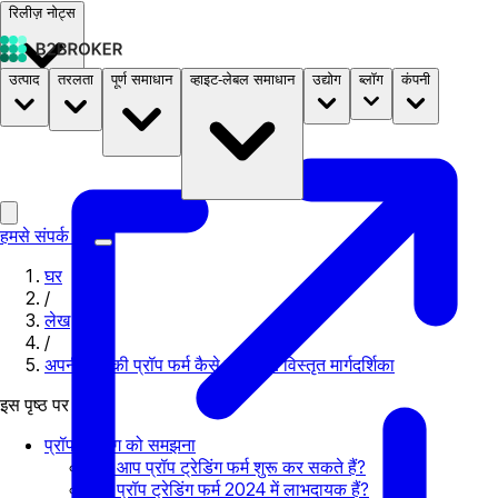
रिलीज़ नोट्स
उत्पाद
तरलता
पूर्ण समाधान
व्हाइट-लेबल समाधान
उद्योग
ब्लॉग
कंपनी
दस्तावेज़
मूल्य निर्धारण
B2STORE
हमसे संपर्क करें
घर
/
लेख
/
अपनी खुद की प्रॉप फर्म कैसे शुरू करें: विस्तृत मार्गदर्शिका
इस पृष्ठ पर
प्रॉप ट्रेडिंग को समझना
क्या आप प्रॉप ट्रेडिंग फर्म शुरू कर सकते हैं?
क्या प्रॉप ट्रेडिंग फर्म 2024 में लाभदायक हैं?