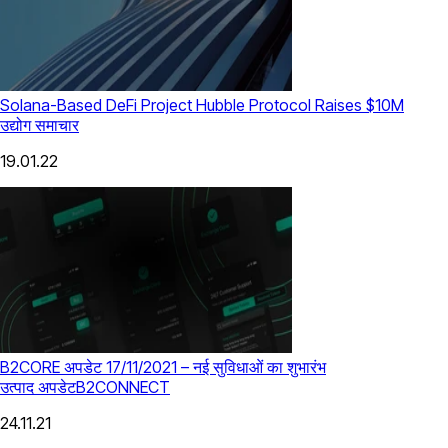
Solana-Based DeFi Project Hubble Protocol Raises $10M
उद्योग समाचार
19.01.22
B2CORE अपडेट 17/11/2021 – नई सुविधाओं का शुभारंभ
उत्पाद अपडेट
B2CONNECT
24.11.21