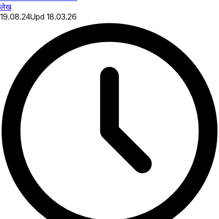
लेख
19.08.24
Upd
18.03.26