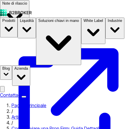
Note di rilascio
Prodotti
Liquidità
Soluzioni chiavi in mano
White Label
Industrie
Documentazione
Prezzi
B2STORE
Blog
Azienda
Contattaci
Pagina principale
/
Articoli
/
Come Avviare una Prop Firm: Guida Dettagliata