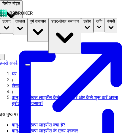
रिलीज़ नोट्स
उत्पाद
तरलता
पूर्ण समाधान
व्हाइट-लेबल समाधान
उद्योग
ब्लॉग
कंपनी
दस्तावेज़
मूल्य निर्धारण
B2STORE
हमसे संपर्क करें
घर
/
लेख
/
वानुअतु फॉरेक्स लाइसेंस कैसे प्राप्त करें और कैसे शुरू करें अपना
ब्रोकरेज व्यवसाय?
इस पृष्ठ पर
वानुअतु फॉरेक्स लाइसेंस क्या है?
वानुअतु फॉरेक्स लाइसेंस के मुख्य प्रकार