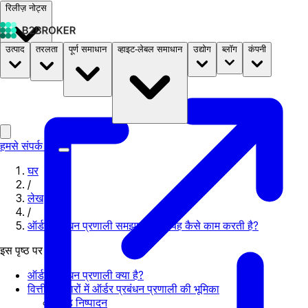
रिलीज़ नोट्स
उत्पाद
तरलता
पूर्ण समाधान
व्हाइट-लेबल समाधान
उद्योग
ब्लॉग
कंपनी
दस्तावेज़
मूल्य निर्धारण
B2STORE
हमसे संपर्क करें
घर
/
लेख
/
ऑर्डर प्रबंधन प्रणाली​ समझाया गया: यह कैसे काम करती है?
इस पृष्ठ पर
ऑर्डर प्रबंधन प्रणाली क्या है?
वित्तीय बाजारों में ऑर्डर प्रबंधन प्रणाली की भूमिका
ट्रेड निष्पादन