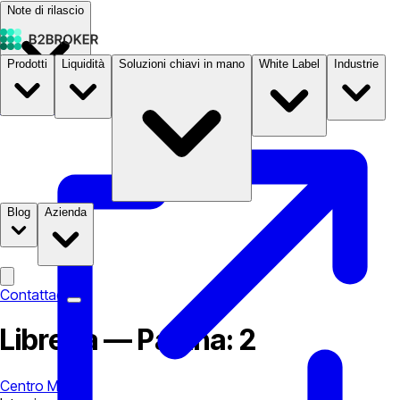
Note di rilascio
Prodotti
Liquidità
Soluzioni chiavi in mano
White Label
Industrie
Documentazione
Prezzi
B2STORE
Blog
Azienda
Contattaci
Libreria — Pagina: 2
Centro Media