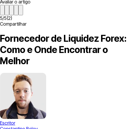
Avaliar o artigo
5
/
5
(
2
)
Compartilhar
Fornecedor de Liquidez Forex:
Como e Onde Encontrar o
Melhor
Escritor
Constantine Belov