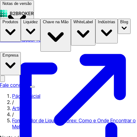
Notas de versão
Produtos
Liquidez
Chave na Mão
WhiteLabel
Indústrias
Blog
Documentação
Preços
B2STORE
Empresa
Fale conosco
Página inicial
/
Artigos
/
Fornecedor de Liquidez Forex: Como e Onde Encontrar o
Melhor