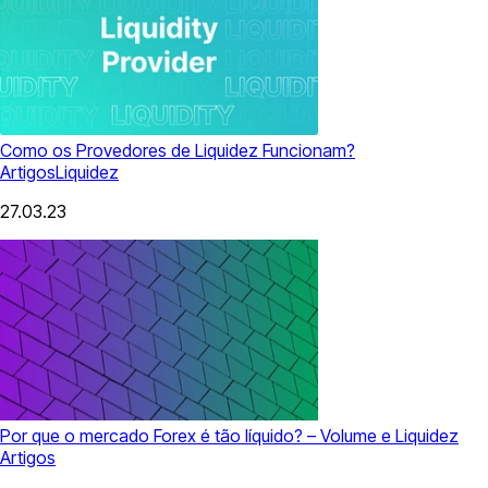
Como os Provedores de Liquidez Funcionam?
Artigos
Liquidez
27.03.23
Por que o mercado Forex é tão líquido? – Volume e Liquidez
Artigos