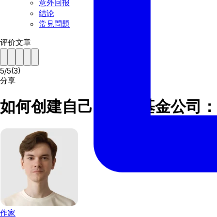
意外回报
结论
常見問題
评价文章
5
/
5
(
3
)
分享
如何创建自己的对冲基金公司：
作家