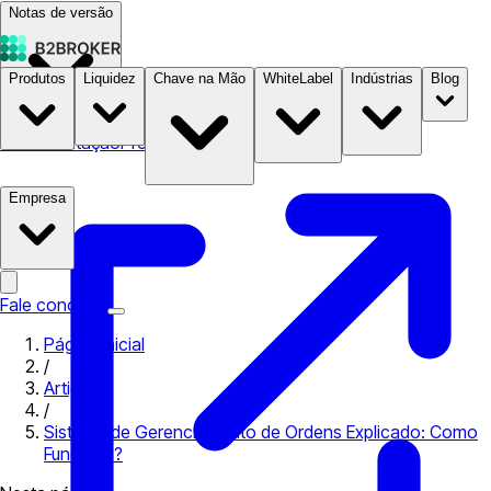
Notas de versão
Produtos
Liquidez
Chave na Mão
WhiteLabel
Indústrias
Blog
Documentação
Preços
B2STORE
Empresa
Fale conosco
Página inicial
/
Artigos
/
Sistema de Gerenciamento de Ordens Explicado: Como
Funciona?