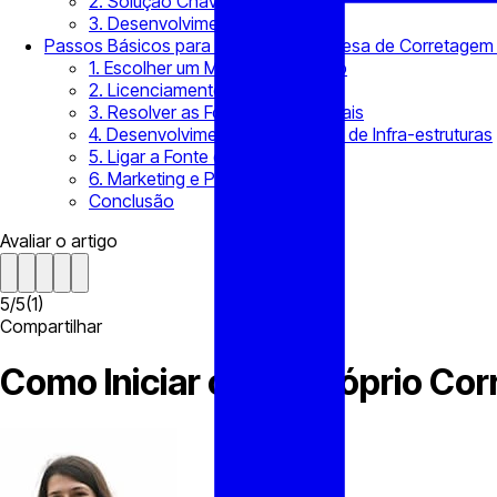
2. Solução Chave na Mão
3. Desenvolvimento Próprio
Passos Básicos para Iniciar uma Empresa de Corretagem 
1. Escolher um Modo de Negócio
2. Licenciamento e Registo
3. Resolver as Formalidades Legais
4. Desenvolvimento e Instalação de Infra-estruturas
5. Ligar a Fonte de Liquidez
6. Marketing e Promoção
Conclusão
Avaliar o artigo
5
/
5
(
1
)
Compartilhar
Como Iniciar o Seu Próprio Co