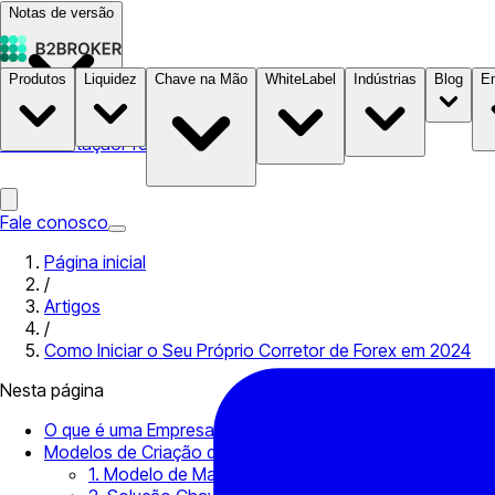
Notas de versão
Produtos
Liquidez
Chave na Mão
WhiteLabel
Indústrias
Blog
E
Documentação
Preços
B2STORE
Fale conosco
Página inicial
/
Artigos
/
Como Iniciar o Seu Próprio Corretor de Forex em 2024
Nesta página
O que é uma Empresa de Corretagem de Forex?
Modelos de Criação de Empresas de Corretagem de Fore
1. Modelo de Marca Branca