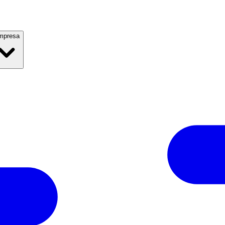
mpresa
x