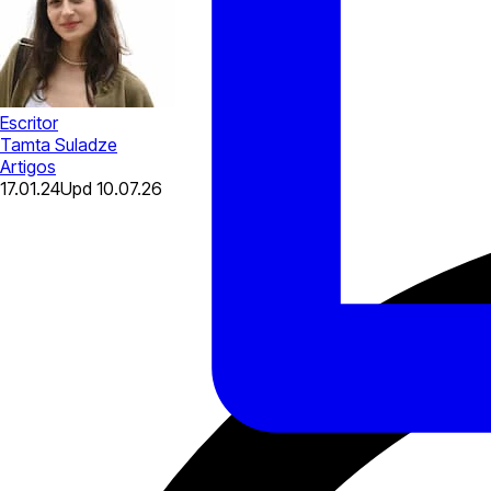
Escritor
Tamta Suladze
Artigos
17.01.24
Upd
10.07.26