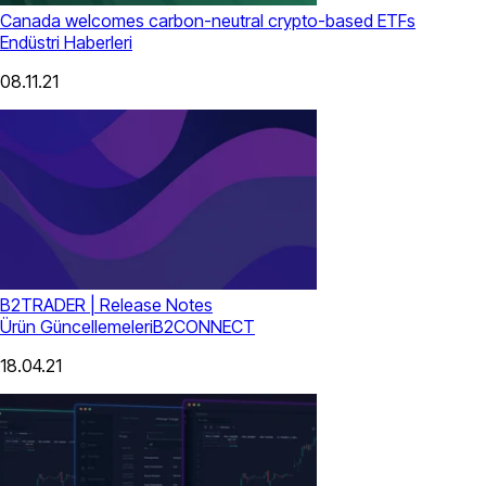
Canada welcomes carbon-neutral crypto-based ETFs
Endüstri Haberleri
08.11.21
B2TRADER | Release Notes
Ürün Güncellemeleri
B2CONNECT
18.04.21