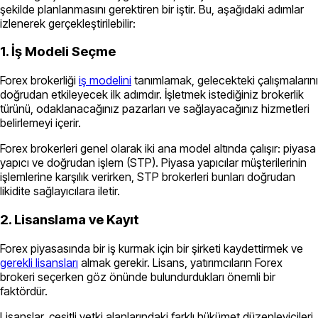
şekilde planlanmasını gerektiren bir iştir. Bu, aşağıdaki adımlar
izlenerek gerçekleştirilebilir:
1. İş Modeli Seçme
Forex brokerliği
iş modelini
tanımlamak, gelecekteki çalışmalarını
doğrudan etkileyecek ilk adımdır. İşletmek istediğiniz brokerlik
türünü, odaklanacağınız pazarları ve sağlayacağınız hizmetleri
belirlemeyi içerir.
Forex brokerleri genel olarak iki ana model altında çalışır: piyasa
yapıcı ve doğrudan işlem (STP). Piyasa yapıcılar müşterilerinin
işlemlerine karşılık verirken, STP brokerleri bunları doğrudan
likidite sağlayıcılara iletir.
2. Lisanslama ve Kayıt
Forex piyasasında bir iş kurmak için bir şirketi kaydettirmek ve
gerekli lisansları
almak gerekir. Lisans, yatırımcıların Forex
brokeri seçerken göz önünde bulundurdukları önemli bir
faktördür.
Lisanslar, çeşitli yetki alanlarındaki farklı hükümet düzenleyicileri