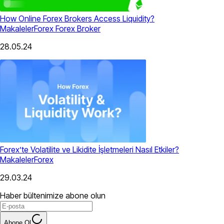
How Online Forex Brokers Access Liquidity?
Makaleler
Forex
Forex Broker
28.05.24
Forex’te Volatilite ve Likidite İşletmeleri Nasıl Etkiler?
Makaleler
Forex
29.03.24
Haber bültenimize abone olun
Abone Ol