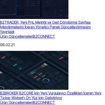
B2TRADER, Yeni PnL Metriği ve Geri Döndürme Sayfası
İyileştirmelerini İçeren Yönetici Paneli Güncelleştirmesini
Yayınladı
Ürün Güncellemeleri
B2CONNECT
08.02.21
B2BROKER B2CORE İçin Yeni Vurgulayıcı Özellikleri İçeren Yeni
Ticker Widget’ı Ön Yüz İçin Geliştiriyor
Ürün Güncellemeleri
B2CONNECT