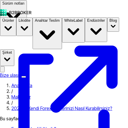
Sürüm notları
Ürünler
Likidite
Anahtar Teslim
WhiteLabel
Endüstriler
Blog
Dokümantasyon
Fiyatlandırma
B2STORE
Şirket
Bize ulaşın
Ana Sayfa
/
Makaleler
/
2024’te Kendi Forex Brokerinizi Nasıl Kurabilirsiniz?
Bu sayfada