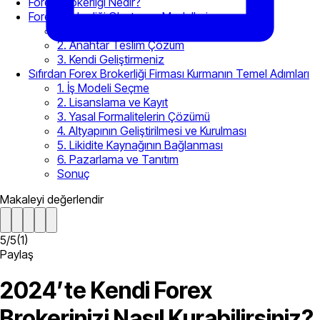
Forex Brokerliği Nedir?
Forex Brokerliği Oluşturma Modelleri
1. Beyaz Etiket Modeli
2. Anahtar Teslim Çözüm
3. Kendi Geliştirmeniz
Sıfırdan Forex Brokerliği Firması Kurmanın Temel Adımları
1. İş Modeli Seçme
2. Lisanslama ve Kayıt
3. Yasal Formalitelerin Çözümü
4. Altyapının Geliştirilmesi ve Kurulması
5. Likidite Kaynağının Bağlanması
6. Pazarlama ve Tanıtım
Sonuç
Makaleyi değerlendir
5
/
5
(
1
)
Paylaş
2024’te Kendi Forex
Brokerinizi Nasıl Kurabilirsiniz?